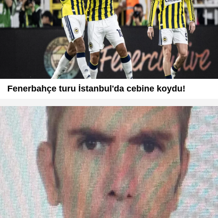
Fenerbahçe turu İstanbul'da cebine koydu!