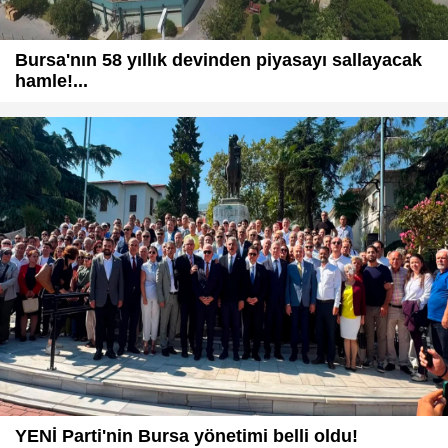
Bursa'nın 58 yıllık devinden piyasayı sallayacak
hamle!...
YENİ Parti'nin Bursa yönetimi belli oldu!