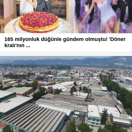
165 milyonluk düğünle gündem olmuştu! 'Döner
kralı'nın ...