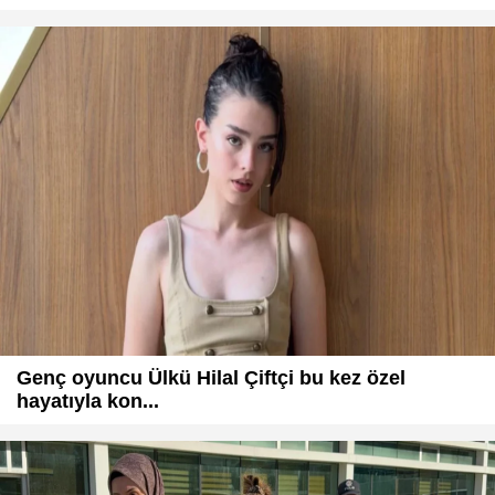
Genç oyuncu Ülkü Hilal Çiftçi bu kez özel
hayatıyla kon...