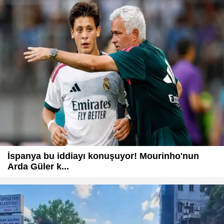
İspanya bu iddiayı konuşuyor! Mourinho'nun
Arda Güler k...