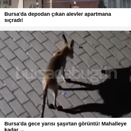
Bursa'da depodan çıkan alevler apartmana
sıçradı!
Bursa'da gece yarısı şaşırtan görüntü! Mahalleye
kadar ...