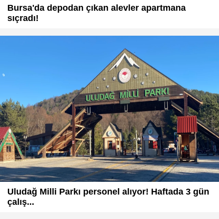
Bursa'da depodan çıkan alevler apartmana
sıçradı!
Uludağ Milli Parkı personel alıyor! Haftada 3 gün
çalış...