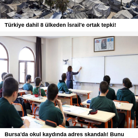
Türkiye dahil 8 ülkeden İsrail'e ortak tepki!
Bursa'da okul kaydında adres skandalı! Bunu