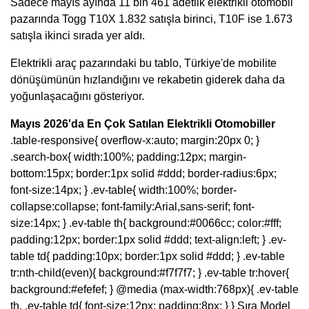
Sadece mayıs ayında 11 bin 461 adetlik elektrikli otomobil
pazarında Togg T10X 1.832 satışla birinci, T10F ise 1.673
satışla ikinci sırada yer aldı.
Elektrikli araç pazarındaki bu tablo, Türkiye'de mobilite
dönüşümünün hızlandığını ve rekabetin giderek daha da
yoğunlaşacağını gösteriyor.
Mayıs 2026'da En Çok Satılan Elektrikli Otomobiller
.table-responsive{ overflow-x:auto; margin:20px 0; }
.search-box{ width:100%; padding:12px; margin-
bottom:15px; border:1px solid #ddd; border-radius:6px;
font-size:14px; } .ev-table{ width:100%; border-
collapse:collapse; font-family:Arial,sans-serif; font-
size:14px; } .ev-table th{ background:#0066cc; color:#fff;
padding:12px; border:1px solid #ddd; text-align:left; } .ev-
table td{ padding:10px; border:1px solid #ddd; } .ev-table
tr:nth-child(even){ background:#f7f7f7; } .ev-table tr:hover{
background:#efefef; } @media (max-width:768px){ .ev-table
th, .ev-table td{ font-size:12px; padding:8px; } } Sıra Model