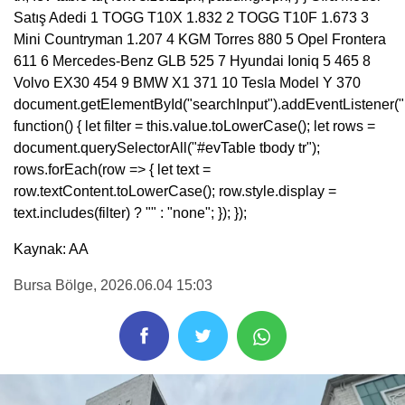
Satış Adedi 1 TOGG T10X 1.832 2 TOGG T10F 1.673 3
Mini Countryman 1.207 4 KGM Torres 880 5 Opel Frontera
611 6 Mercedes-Benz GLB 525 7 Hyundai Ioniq 5 465 8
Volvo EX30 454 9 BMW X1 371 10 Tesla Model Y 370
document.getElementById("searchInput").addEventListener("
function() { let filter = this.value.toLowerCase(); let rows =
document.querySelectorAll("#evTable tbody tr");
rows.forEach(row => { let text =
row.textContent.toLowerCase(); row.style.display =
text.includes(filter) ? "" : "none"; }); });
Kaynak: AA
Bursa Bölge
, 2026.06.04 15:03