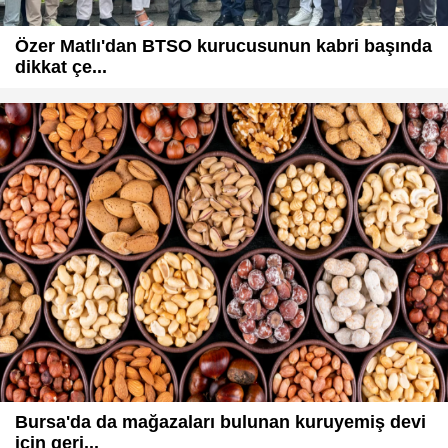
Özer Matlı'dan BTSO kurucusunun kabri başında
dikkat çe...
Bursa'da da mağazaları bulunan kuruyemiş devi
için geri...