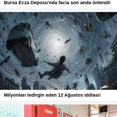
Bursa Ecza Deposu'nda facia son anda önlendi!
Milyonları tedirgin eden 12 Ağustos iddiası!