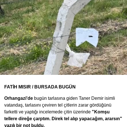
FATİH MISIR / BURSADA BUGÜN
Orhangazi'de
bugün tarlasına giden Taner Demir isimli
vatandaş, tarlasını çeviren tel çitlerin zarar gördüğünü
farketti ve yaptığı incelemede çitin üzerinde
"Komşu
tellere direğe çarptım. Direk tel alıp yapacağım, ararsın"
yazılı bir not buldu.