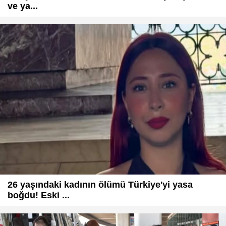
ve ya...
26 yaşındaki kadının ölümü Türkiye'yi yasa
boğdu! Eski ...