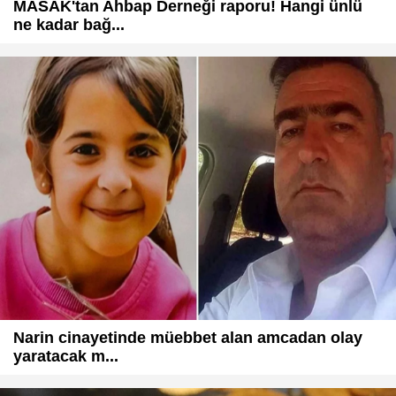
MASAK'tan Ahbap Derneği raporu! Hangi ünlü
ne kadar bağ...
Narin cinayetinde müebbet alan amcadan olay
yaratacak m...