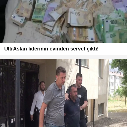
UltrAslan liderinin evinden servet çıktı!