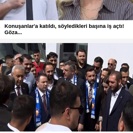
Konuşanlar'a katıldı, söyledikleri başına iş açtı!
Göza...