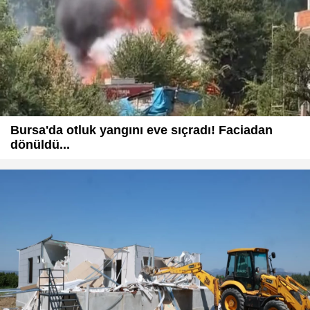
Bursa'da otluk yangını eve sıçradı! Faciadan
dönüldü...