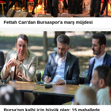
Fettah Can'dan Bursaspor'a marş müjdesi
Bursa'nın kalbi için büyük plan: 15 mahallede