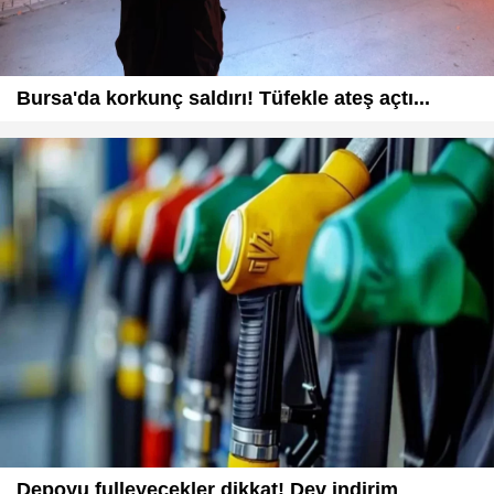
Bursa'da korkunç saldırı! Tüfekle ateş açtı...
Depoyu fulleyecekler dikkat! Dev indirim