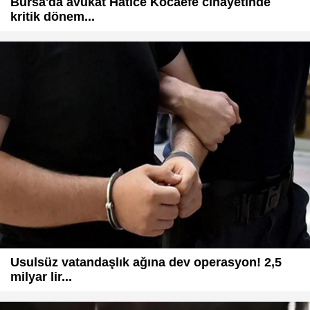
Bursa'da avukat Hatice Kocaefe cinayetinde
kritik dönem...
Usulsüz vatandaşlık ağına dev operasyon! 2,5
milyar lir...