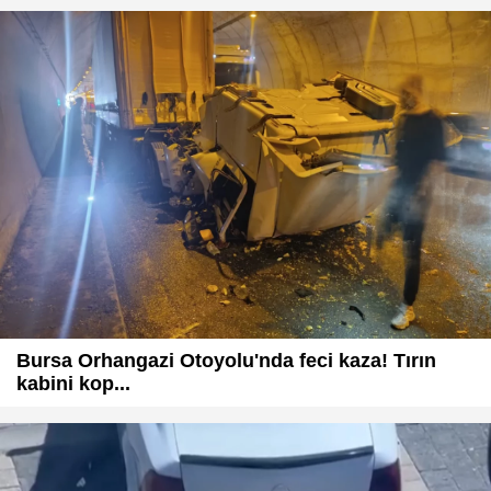
Bursa Orhangazi Otoyolu'nda feci kaza! Tırın
kabini kop...