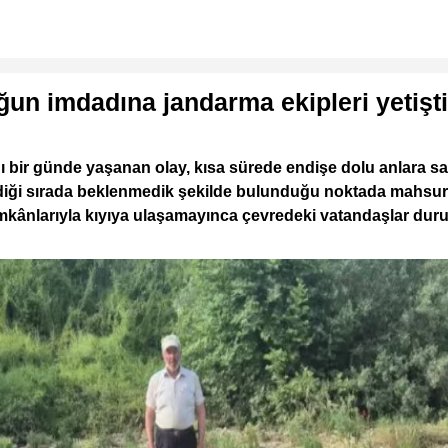
n imdadına jandarma ekipleri yetişti.
dığı bir günde yaşanan olay, kısa sürede endişe dolu anlara 
diği sırada beklenmedik şekilde bulunduğu noktada mahsur k
mkânlarıyla kıyıya ulaşamayınca çevredeki vatandaşlar duru