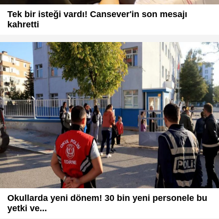
Tek bir isteği vardı! Cansever'in son mesajı
kahretti
Okullarda yeni dönem! 30 bin yeni personele bu
yetki ve...