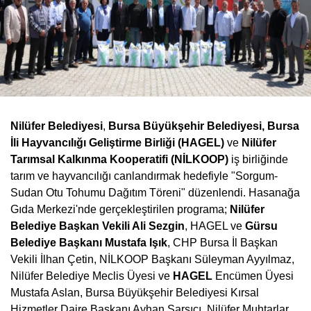
Nilüfer Belediyesi
,
Bursa Büyükşehir Belediyesi, Bursa
İli Hayvancılığı Geliştirme Birliği (HAGEL)
ve
Nilüfer
Tarımsal Kalkınma Kooperatifi (NİLKOOP)
iş birliğinde
tarım ve hayvancılığı canlandırmak hedefiyle "Sorgum-
Sudan Otu Tohumu Dağıtım Töreni" düzenlendi. Hasanağa
Gıda Merkezi'nde gerçekleştirilen programa;
Nilüfer
Belediye Başkan Vekili Ali Sezgin
, HAGEL ve
Gürsu
Belediye Başkanı Mustafa Işık
, CHP Bursa İl Başkan
Vekili İlhan Çetin, NİLKOOP Başkanı Süleyman Ayyılmaz,
Nilüfer Belediye Meclis Üyesi ve
HAGEL
Encümen Üyesi
Mustafa Aslan, Bursa Büyükşehir Belediyesi Kırsal
Hizmetler Daire Başkanı Ayhan Sarsıcı, Nilüfer Muhtarlar