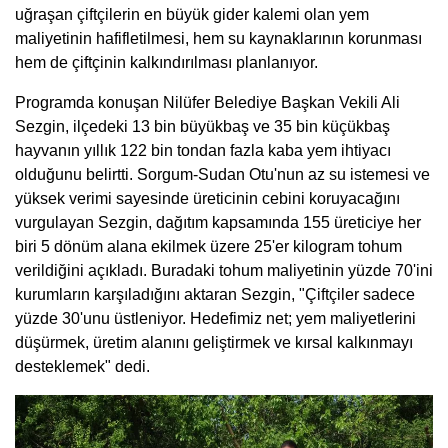
uğraşan çiftçilerin en büyük gider kalemi olan yem
maliyetinin hafifletilmesi, hem su kaynaklarının korunması
hem de çiftçinin kalkındırılması planlanıyor.
Programda konuşan Nilüfer Belediye Başkan Vekili Ali
Sezgin, ilçedeki 13 bin büyükbaş ve 35 bin küçükbaş
hayvanın yıllık 122 bin tondan fazla kaba yem ihtiyacı
olduğunu belirtti. Sorgum-Sudan Otu'nun az su istemesi ve
yüksek verimi sayesinde üreticinin cebini koruyacağını
vurgulayan Sezgin, dağıtım kapsamında 155 üreticiye her
biri 5 dönüm alana ekilmek üzere 25'er kilogram tohum
verildiğini açıkladı. Buradaki tohum maliyetinin yüzde 70'ini
kurumların karşıladığını aktaran Sezgin, "Çiftçiler sadece
yüzde 30'unu üstleniyor. Hedefimiz net; yem maliyetlerini
düşürmek, üretim alanını geliştirmek ve kırsal kalkınmayı
desteklemek" dedi.