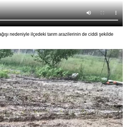
ağışı nedeniyle ilçedeki tarım arazilerinin de ciddi şekilde