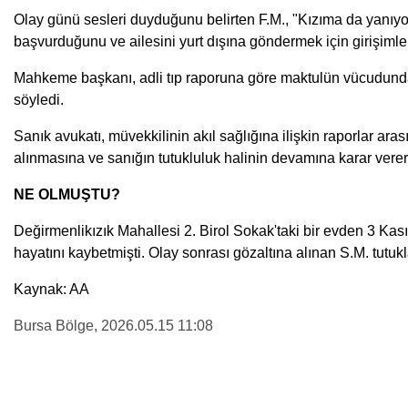
Olay günü sesleri duyduğunu belirten F.M., "Kızıma da yanıyo
başvurduğunu ve ailesini yurt dışına göndermek için girişiml
Mahkeme başkanı, adli tıp raporuna göre maktulün vücudunda 7
söyledi.
Sanık avukatı, müvekkilinin akıl sağlığına ilişkin raporlar 
alınmasına ve sanığın tutukluluk halinin devamına karar verer
NE OLMUŞTU?
Değirmenlikızık Mahallesi 2. Birol Sokak'taki bir evden 3 Ka
hayatını kaybetmişti. Olay sonrası gözaltına alınan S.M. tutukl
Kaynak: AA
Bursa Bölge
, 2026.05.15 11:08