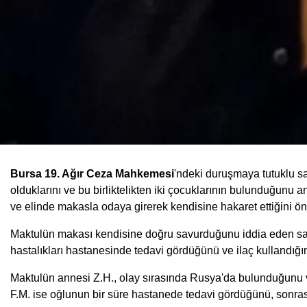
Bursa 19. Ağır Ceza Mahkemesi
'ndeki duruşmaya tutuklu san
olduklarını ve bu birliktelikten iki çocuklarının bulunduğunu a
ve elinde makasla odaya girerek kendisine hakaret ettiğini ö
Maktulün makası kendisine doğru savurduğunu iddia eden san
hastalıkları hastanesinde tedavi gördüğünü ve ilaç kullandığı
Maktulün annesi Z.H., olay sırasında Rusya'da bulunduğunu v
F.M. ise oğlunun bir süre hastanede tedavi gördüğünü, sonrasın