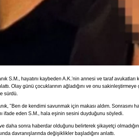
ık S.M., hayatını kaybeden A.K.'nin annesi ve taraf avukatları kat
nlattı. Olay günü çocuklarının ağladığını ve onu sakinleştirmeye ç
ne sürdü.
ık, "Ben de kendimi savunmak için makası aldım. Sonrasını ha
nı ifade eden S.M., hala eşinin sesini duyduğunu söyledi.
e daha sonra haberdar olduğunu belirterek şikayetçi olmadığını
da davranışlarında değişiklikler başladığını anlattı.