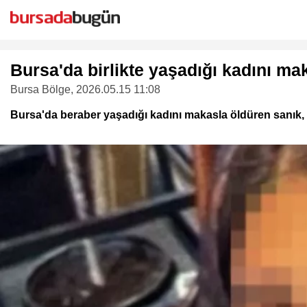
Bursa'da birlikte yaşadığı kadını mak
Bursa Bölge
, 2026.05.15 11:08
Bursa'da beraber yaşadığı kadını makasla öldüren sanık, h