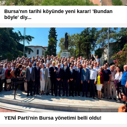
Bursa'nın tarihi köyünde yeni karar! 'Bundan
böyle' diy...
YENİ Parti'nin Bursa yönetimi belli oldu!