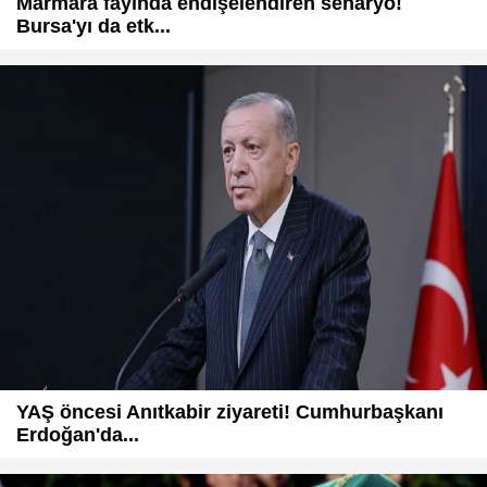
Marmara fayında endişelendiren senaryo!
Bursa'yı da etk...
YAŞ öncesi Anıtkabir ziyareti! Cumhurbaşkanı
Erdoğan'da...