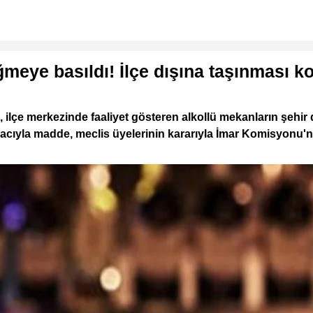
üğmeye basıldı! İlçe dışına taşınması 
a, ilçe merkezinde faaliyet gösteren alkollü mekanların şeh
cıyla madde, meclis üyelerinin kararıyla İmar Komisyonu'na