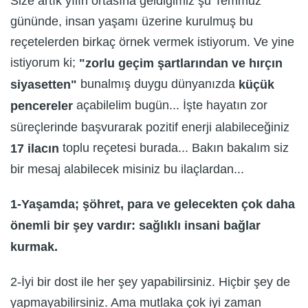
Size artık yılın ortasına geldiğimiz şu Temmuz
gününde, insan yaşamı üzerine kurulmuş bu
reçetelerden birkaç örnek vermek istiyorum. Ve yine
istiyorum ki;
"zorlu geçim şartlarından ve hırçın
bunalmış duygu dünyanızda
siyasetten"
küçük
açabilelim bugün... İşte hayatın zor
pencereler
süreçlerinde başvurarak pozitif enerji alabileceğiniz
toplu reçetesi burada... Bakın bakalım siz
17 ilacın
bir mesaj alabilecek misiniz bu ilaçlardan...
1-Yaşamda; şöhret, para ve gelecekten çok daha
önemli bir şey vardır: sağlıklı insani bağlar
kurmak.
2-İyi bir dost ile her şey yapabilirsiniz. Hiçbir şey de
yapmayabilirsiniz. Ama mutlaka çok iyi zaman