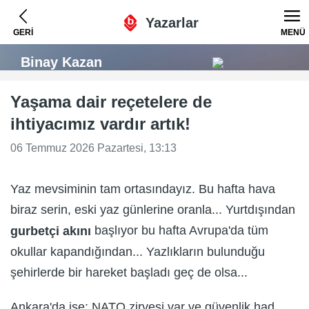
Yazarlar
GERİ
MENÜ
Binay Kazan
Yaşama dair reçetelere de
ihtiyacımız vardır artık!
06 Temmuz 2026 Pazartesi, 13:13
Yaz mevsiminin tam ortasındayız. Bu hafta hava
biraz serin, eski yaz günlerine oranla... Yurtdışından
başlıyor bu hafta Avrupa'da tüm
gurbetçi akını
okullar kapandığından... Yazlıkların bulunduğu
şehirlerde bir hareket başladı geç de olsa...
Ankara'da ise; NATO zirvesi var ve güvenlik had