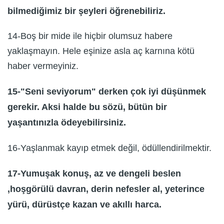
bilmediğimiz bir şeyleri öğrenebiliriz.
14-Boş bir mide ile hiçbir olumsuz habere
yaklaşmayın. Hele eşinize asla aç karnına kötü
haber vermeyiniz.
15-"Seni seviyorum" derken çok iyi düşünmek
gerekir. Aksi halde bu sözü, bütün bir
yaşantınızla ödeyebilirsiniz.
16-Yaşlanmak kayıp etmek değil, ödüllendirilmektir.
17-Yumuşak konuş, az ve dengeli beslen
,hoşgörülü davran, derin nefesler al, yeterince
yürü, dürüstçe kazan ve akıllı harca.