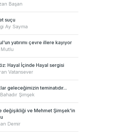
an Başan
et suçu
zgi Ay Sayma
ul'un yatırımı çevre illere kayıyor
 Mutlu
z: Hayal İçinde Hayal sergisi
an Vatansever
ar geleceğimizin teminatıdır...
 Bahadır Şimşek
e değişikliği ve Mehmet Şimşek'in
mu
an Demir