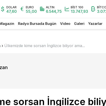
DOLAR
EURO
ALTIN
BİST 100
BİTCO
47,60
55,00
6.544,75
13.747,93
3.07
Magazin
Radyo Bursada Bugün
Video
Galeri
Yazarlar
n
›
Ülkemizde kime sorsan İngilizce biliyor ama...
azan
e sorsan İngilizce biliy