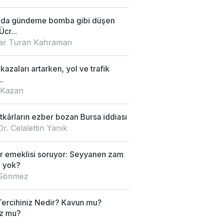
'da gündeme bomba gibi düşen
Ücr...
nar Turan Kahraman
 kazaları artarken, yol ve trafik
.
 Kazan
kârların ezber bozan Bursa iddiası
Dr. Celalettin Yanık
 emeklisi soruyor: Seyyanen zam
 yok?
 Sönmez
Tercihiniz Nedir? Kavun mu?
z mu?