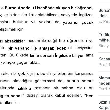
de;
,
Bursa
Anadolu Lisesi'nde okuyan bir öğrenci
Bursa
ve birine derdini anlatabilecek seviyede İngilizce
k
iddia: 
E. Pı
daşları bulunur ve yazları da
yabancı çocuk
liştirmek için...
Trafik
mühe..
nedeni ile değil lise öğrencileri ve
ı aksaklıklar
Binay
 bile
dil seviyesine
bir yabancı ile anlaşabilecek
aten...Bu ülkede
ama
kime sorsan İngilizce biliyor
Kanaat
çoğunlukla...
r oluyor
Prof. 
züken birçok kişinin, bu dili iyi bilen biri karşısında
Memur
ısının olmadığını göstermesi de, bunun somut
neden
melerinde
rastlanır bir sahne oldu bu
sıklıkla
Ferdi
" düzeyi olarak kabul edenler, "
ng to scholl
ben
Sizin 
u ülkede...
Karpu