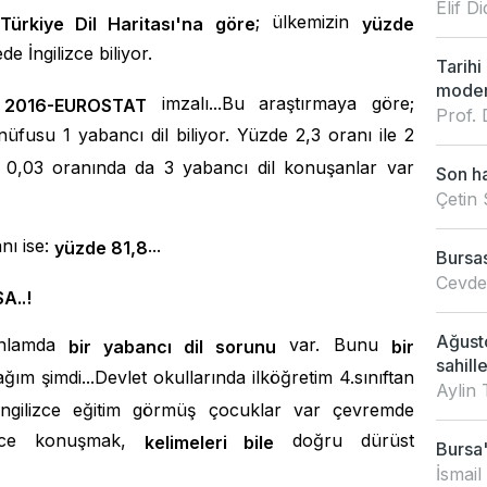
Elif 
; ülkemizin
Türkiye Dil Haritası'na göre
yüzde
e İngilizce biliyor.
Tarihi
modern
a
imzalı...Bu araştırmaya göre;
2016-EUROSTAT
Prof. 
nüfusu 1 yabancı dil biliyor. Yüzde 2,3 oranı ile 2
e 0,03 oranında da 3 yabancı dil konuşanlar var
Son ha
Çetin 
nı ise:
...
yüzde 81,8
Bursas
Cevdet
A..!
Ağusto
 anlamda
var. Bunu
bir yabancı dil sorunu
bir
sahille
ım şimdi...Devlet okullarında ilköğretim 4.sınıftan
Aylin 
 İngilizce eğitim görmüş çocuklar var çevremde
ilizce konuşmak,
doğru dürüst
kelimeleri bile
Bursa'
İsmail