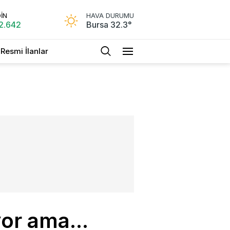
İN
HAVA DURUMU
2.642
Bursa 32.3°
Resmi İlanlar
or ama...