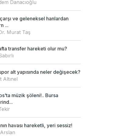
Didem Danacıoğlu
 çarşı ve geleneksel hanlardan
 ...
Dr. Murat Taş
fta transfer hareketi olur mu?
Sabırlı
por alt yapısında neler değişecek?
 Altınel
s'ta müzik şöleni!.. Bursa
rind...
Tekir
nın havası hareketli, yeri sessiz!
 Arslan