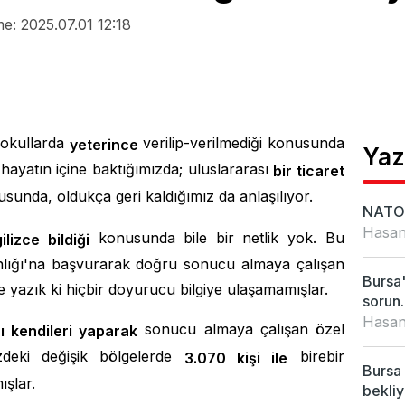
e: 2025.07.01 12:18
n okullarda
verilip-verilmediği konusunda
yeterince
Yaz
ayatın içine baktığımızda; uluslararası
bir ticaret
usunda, oldukça geri kaldığımız da anlaşılıyor.
NATO 
Hasan
konusunda bile bir netlik yok. Bu
ilizce bildiği
nlığı'na başvurarak doğru sonucu almaya çalışan
Bursa'
ne yazık ki hiçbir doyurucu bilgiye ulaşamamışlar.
sorun..
Hasan
sonucu almaya çalışan özel
ı kendileri yaparak
zdeki değişik bölgelerde
birebir
3.070 kişi ile
Bursa 
ışlar.
bekliy