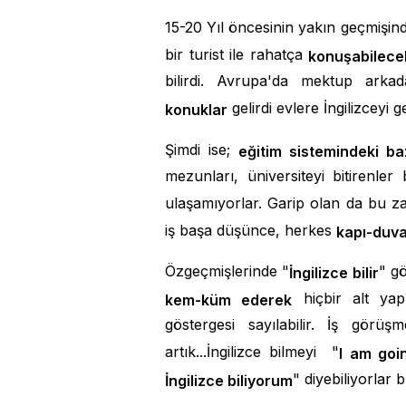
15-20 Yıl öncesinin yakın geçmişin
bir turist ile rahatça
konuşabilece
bilirdi. Avrupa'da mektup arka
gelirdi evlere İngilizceyi ge
konuklar
Şimdi ise;
eğitim sistemindeki baz
mezunları, üniversiteyi bitirenler
ulaşamıyorlar. Garip olan da bu z
iş başa düşünce, herkes
kapı-duva
Özgeçmişlerinde "
" gö
İngilizce bilir
hiçbir alt yap
kem-küm ederek
göstergesi sayılabilir. İş görüş
artık...İngilizce bilmeyi "
I am goi
" diyebiliyorlar b
İngilizce biliyorum