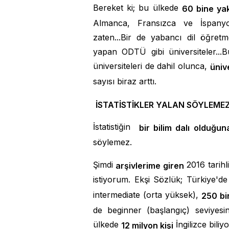
Bereket ki; bu ülkede
60 bine ya
Almanca, Fransızca ve İspanyolca
zaten...Bir de yabancı dil öğretm
yapan ODTÜ gibi üniversiteler...
üniversiteleri de dahil olunca,
üniv
sayısı biraz arttı.
İSTATİSTİKLER YALAN SÖYLEMEZ
İstatistiğin
bir bilim dalı olduğun
söylemez.
Şimdi
2016 tarihli
arşivlerime giren
istiyorum. Ekşi Sözlük; Türkiye'd
intermediate (orta yüksek),
250 bin
de beginner (başlangıç) seviyesin
ülkede
İngilizce bili
12 milyon kişi