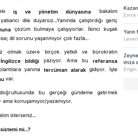
Kazan
deki
bakalım
iş ve yönetim dünyasına
Emre 
u yabancı dile duyarsız...Yanında çalıştırdığı genç
çözüm bulmaya çalışıyorlar. İkinci kuşak
ununa
Yarın 
ise; dil sorunu yaşanmıyor çok fazla...
Leven
miz olmak üzere birçok yetkili ve bürokratın
Zeynep
k
yazıyor. Ama bu
İngilizce bildiği
referansa
imza a
Engin
plantılara yanına
gidiyor. İşte
tercüman alarak
var.
nu
 doğrultusunda bu gerçeği gündeme getirmek
ama konuşamıyor/yazamıyor.
r
ım isterseniz...
sistemi mi...?