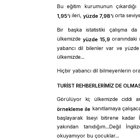
Bu eğitim kurumunun çıkardığı
ileri,
orta seviyed
1,95'i
yüzde 7,98'i
Bir başka istatistiki çalışma d
ülkemizde
oranındaki 
yüzde 15,9
yabancı dil bilenler var ve yüzd
ülkemizde...
Hiçbir yabancı dil bilmeyenlerin ora
TURİST REHBERLERİMİZ DE OLMAS
Görülüyor ki; ülkemizde ciddi
kanıtlamaya çalışacağ
örnekleme ile
başlayarak liseyi bitirene kadar
yakından tanıdığım...Değil İng
okuyamıyor bu çocuklar...