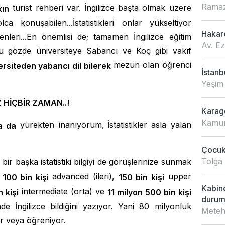
Ramaz
turist rehberi var. İngilizce başta olmak üzere
kın
 konuşabilen...İstatistikleri onlar yükseltiyor
Hakar
enleri...En önemlisi de; tamamen İngilizce eğitim
Av. E
Bu gözde üniversiteye Sabancı ve Koç gibi vakıf
mezun olan öğrenci
ersiteden yabancı dil bilerek
İstanb
Yeşim
 HİÇBİR ZAMAN..!
Karagö
Kamur
yürekten inanıyorum
İstatistikler asla yalan
a da
.
Çocukl
Tolga
 bir başka istatistiki bilgiyi de görüşlerinize sunmak
e
advanced (ileri),
upper
100 bin kişi
150 bin kişi
Kabin
intermediate (orta) ve
 kişi
11 milyon 500 bin kişi
duru
de İngilizce bildiğini yazıyor. Yani 80 milyonluk
Meteh
yor veya öğreniyor.