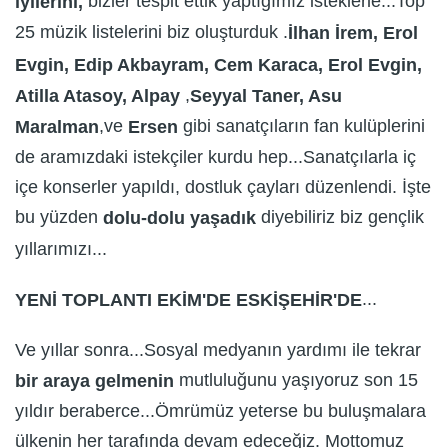
bizler tespit ettik yaptığımız isteklerle...Top
iyilerini,
25 müzik listelerini biz oluşturduk .
İlhan İrem, Erol
Evgin, Edip Akbayram, Cem Karaca, Erol Evgin,
,
Atilla Atasoy, Alpay
Seyyal Taner, Asu
,ve
gibi sanatçıların fan kulüplerini
Maralman
Ersen
de aramızdaki istekçiler kurdu hep...Sanatçılarla iç
içe konserler yapıldı, dostluk çayları düzenlendi. İşte
bu yüzden
diyebiliriz biz gençlik
dolu-dolu yaşadık
yıllarımızı...
...
YENİ TOPLANTI EKİM'DE ESKİŞEHİR'DE
Ve yıllar sonra...Sosyal medyanın yardımı ile tekrar
mutluluğunu yaşıyoruz son 15
bir araya gelmenin
yıldır beraberce...Ömrümüz yeterse bu buluşmalara
ülkenin her tarafında devam edeceğiz. Mottomuz