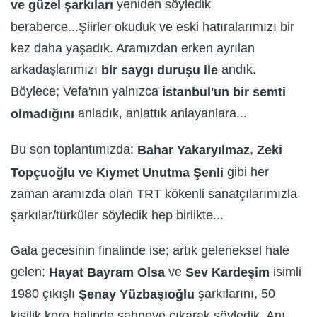
yeniden söyledik
ve güzel şarkıları
beraberce...Şiirler okuduk ve eski hatıralarımızı bir
kez daha yaşadık. Aramızdan erken ayrılan
arkadaşlarımızı
andık.
bir saygı duruşu ile
Böylece; Vefa'nın yalnızca
İstanbul'un bir semti
anladık, anlattık anlayanlara...
olmadığını
Bu son toplantımızda:
,
Bahar Yakaryılmaz
Zeki
gibi her
Topçuoğlu ve Kıymet Unutma Şenli
zaman aramızda olan TRT kökenli sanatçılarımızla
şarkılar/türküler söyledik hep birlikte...
Gala gecesinin finalinde ise; artık geleneksel hale
gelen;
ve
isimli
Hayat Bayram Olsa
Sev Kardeşim
1980 çıkışlı
şarkılarını, 50
Şenay Yüzbaşıoğlu
kişilik koro halinde sahneye çıkarak söyledik. Anı