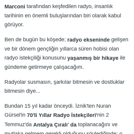
tarafından keşfedilen radyo, insanlık
Marconi
tarihinin en önemli buluşlarından biri olarak kabul
görüyor.
Ben de bugün bu köşede;
gelişen
radyo ekseninde
ve bir dönem gençliğin yıllarca süren hobisi olan
radyo istekçiliği konusunu
ile
yaşanmış bir hikaye
gündeme getirmeye çalışacağım.
Radyolar susmasın, şarkılar bitmesin ve dostluklar
bitmesin diye...
Bundan 15 yıl kadar önceydi. İznik'ten Nuran
Gürsel'in
nin 2
70'li Yıllar Radyo İstekçileri'
Temmuz'da
toplanacağını ve
Antalya Çıralı' da
mutlaka gelmem gerekli olduğunu söylediğinde; o