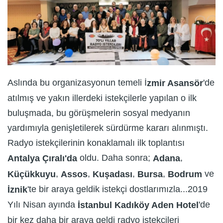
Aslında bu organizasyonun temeli İ
'de
zmir Asansör
atılmış ve yakın illerdeki istekçilerle yapılan o ilk
buluşmada, bu görüşmelerin sosyal medyanın
yardımıyla genişletilerek sürdürme kararı alınmıştı.
Radyo istekçilerinin konaklamalı ilk toplantısı
oldu. Daha sonra;
,
Antalya Çıralı'da
Adana
,
,
,
,
ve
Küçükkuyu
Assos
Kuşadası
Bursa
Bodrum
'te bir araya geldik istekçi dostlarımızla...2019
İznik
Yılı Nisan ayında
'de
İstanbul Kadıköy Aden Hotel
bir kez daha bir araya geldi radyo istekçileri