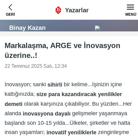
Yazarlar
GERİ
MENÜ
Binay Kazan
Markalaşma, ARGE ve İnovasyon
üzerine..!
22 Temmuz 2025 Salı, 12:34
İnovasyon; sanki
bir kelime...İşinizin içine
sihirli
kattığınızda;
size para kazandıracak
yenilikler
olarak karşınıza çıkabiliyor. Bu yüzden...Her
demeti
alanda
gelişmeler yaşanmaya
inovasyona dayalı
başlandı son 10-15 yılda...Ülkeler, şirketler ve hatta
insan yaşamları;
zenginleşme
inovatif yeniliklerle