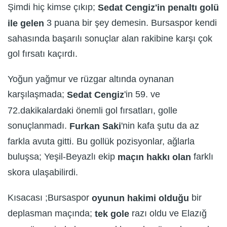
Şimdi hiç kimse çıkıp;
Sedat Cengiz'in penaltı golü
3 puana bir şey demesin. Bursaspor kendi
ile gelen
sahasında başarılı sonuçlar alan rakibine karşı çok
gol fırsatı kaçırdı.
Yoğun yağmur ve rüzgar altında oynanan
karşılaşmada;
'in 59. ve
Sedat Cengiz
72.dakikalardaki önemli gol fırsatları, golle
sonuçlanmadı.
'nin kafa şutu da az
Furkan Saki
farkla avuta gitti. Bu gollük pozisyonlar, ağlarla
buluşsa; Yeşil-Beyazlı ekip
farklı
maçın hakkı olan
skora ulaşabilirdi.
Kısacası ;Bursaspor
bir
oyunun hakimi olduğu
deplasman maçında;
razı oldu ve Elazığ
tek gole