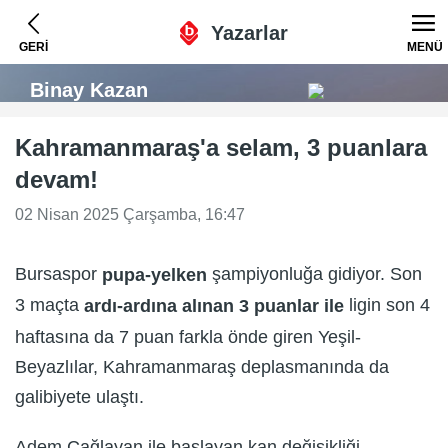
Yazarlar
GERİ
MENÜ
Binay Kazan
Kahramanmaraş'a selam, 3 puanlara
devam!
02 Nisan 2025 Çarşamba, 16:47
Bursaspor
şampiyonluğa gidiyor. Son
pupa-yelken
3 maçta
ligin son 4
ardı-ardına alınan 3 puanlar ile
haftasına da 7 puan farkla önde giren Yeşil-
Beyazlılar, Kahramanmaraş deplasmanında da
galibiyete ulaştı.
Adem Çağlayan ile başlayan kan değişikliği,