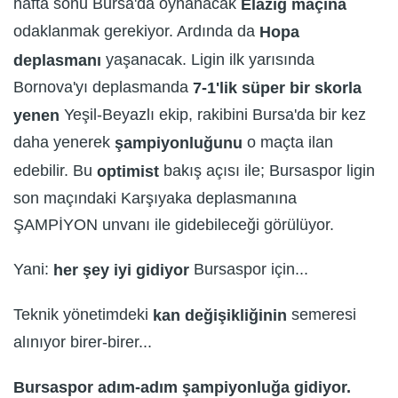
hafta sonu Bursa'da oynanacak
Elazığ maçına
odaklanmak gerekiyor. Ardında da
Hopa
yaşanacak. Ligin ilk yarısında
deplasmanı
Bornova'yı deplasmanda
7-1'lik süper bir skorla
Yeşil-Beyazlı ekip, rakibini Bursa'da bir kez
yenen
daha yenerek
o maçta ilan
şampiyonluğunu
edebilir. Bu
bakış açısı ile; Bursaspor ligin
optimist
son maçındaki Karşıyaka deplasmanına
ŞAMPİYON unvanı ile gidebileceği görülüyor.
Yani:
Bursaspor için...
her şey iyi gidiyor
Teknik yönetimdeki
semeresi
kan değişikliğinin
alınıyor birer-birer...
Bursaspor adım-adım şampiyonluğa gidiyor.