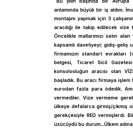
"
Bu yılın başında
bir Avrupa 
anlamında büyük bir iş aldım. İm
montajını yapmak için 3 çalışan
aracılığı ile takip edilecek vize
Öncelikle mallarımızı satın alan
kapsamlı davetiyeyi; gidiş-geliş u
firmamızın standart evrakları (v
belgesi, Ticaret Sicil Gazetesi-
konsolosluğun aracısı olan VİZ
başladık. Bu aracı firmaya işlem t
eurodan fazla para ödedik. Ama
vermediler. Vize vermeme gere
ülkeye defalarca girmiş/çıkmış o
gerekçesiyle RED vermişlerdi. B
üzücüydü bu durum...Ülkem adına 