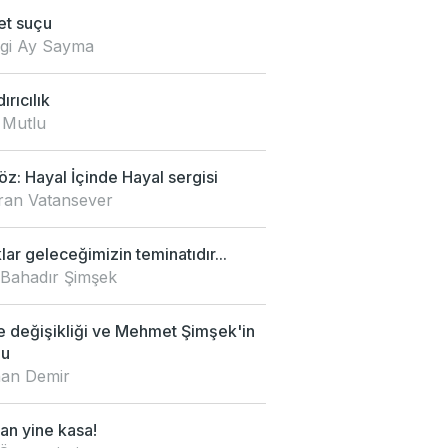
et suçu
zgi Ay Sayma
ırıcılık
 Mutlu
z: Hayal İçinde Hayal sergisi
an Vatansever
ar geleceğimizin teminatıdır...
 Bahadır Şimşek
e değişikliği ve Mehmet Şimşek'in
mu
an Demir
an yine kasa!