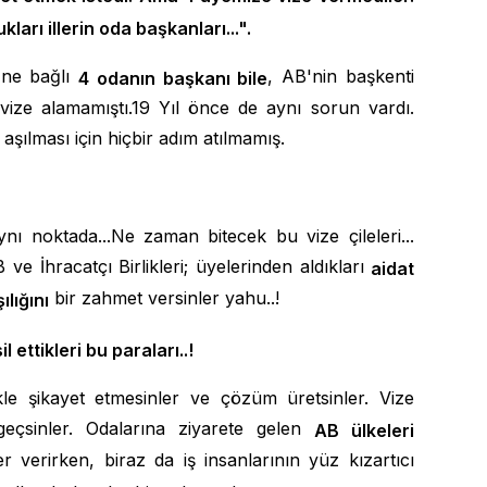
ları illerin oda başkanları...".
'ne bağlı
, AB'nin başkenti
4 odanın başkanı bile
 vize alamamıştı.19 Yıl önce de aynı sorun vardı.
şılması için hiçbir adım atılmamış.
nı noktada...Ne zaman bitecek bu vize çileleri...
ve İhracatçı Birlikleri; üyelerinden aldıkları
aidat
bir zahmet versinler yahu..!
lığını
 ettikleri bu paraları..!
kle şikayet etmesinler ve çözüm üretsinler. Vize
geçsinler. Odalarına ziyarete gelen
AB ülkeleri
er verirken, biraz da iş insanlarının yüz kızartıcı