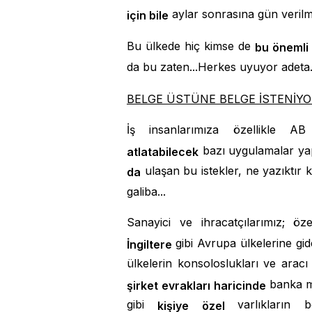
aylar sonrasına gün verilme
için bile
Bu ülkede hiç kimse de
bu önemli 
da bu zaten...Herkes uyuyor adeta..
BELGE ÜSTÜNE BELGE İSTENİY
İş insanlarımıza özellikle AB
bazı uygulamalar ya
atlatabilecek
ulaşan bu istekler, ne yazıktır 
da
galiba...
Sanayici ve ihracatçılarımız; öze
gibi Avrupa ülkelerine gi
İngiltere
ülkelerin konsoloslukları ve aracı
banka m
şirket evrakları
haricinde
gibi
varlıkların 
kişiye özel