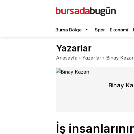
Bursa Bölge
Spor
Ekonomi
Yazarlar
Anasayfa
›
Yazarlar
›
Binay Kaza
Binay K
İş insanların