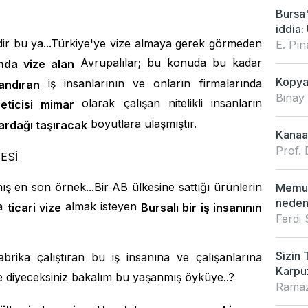
Bursa
iddia: 
dir bu ya...Türkiye'ye vize almaya gerek görmeden
E. Pı
Avrupalılar; bu konuda bu kadar
nda vize alan
Kopya 
iş insanlarının ve onların firmalarında
andıran
Binay
olarak çalışan nitelikli insanların
reticisi mimar
boyutlara ulaşmıştır.
ardağı taşıracak
Kanaat
Prof. 
ESİ
ış en son örnek...Bir AB ülkesine sattığı ürünlerin
Memur
neden
na
almak isteyen
ticari vize
Bursalı bir iş insanının
Ferdi
Sizin 
brika çalıştıran bu iş insanına ve çalışanlarına
Karpu
e diyeceksiniz bakalım bu yaşanmış öyküye..?
Ramaz