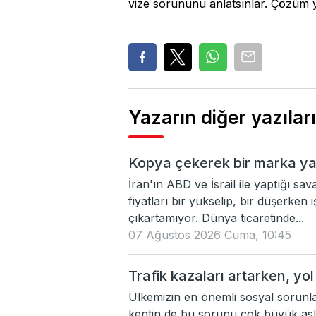
vize sorununu anlatsınlar. Çözüm yo
Yazarın diğer yazıları
Kopya çekerek bir marka yara
İran'ın ABD ve İsrail ile yaptığı sa
fiyatları bir yükselip, bir düşerken
çıkartamıyor. Dünya ticaretinde...
07 Ağustos 2026 Cuma, 10:45
Trafik kazaları artarken, yol
Ülkemizin en önemli sosyal sorunlar
kentin de bu sorunu çok büyük asl