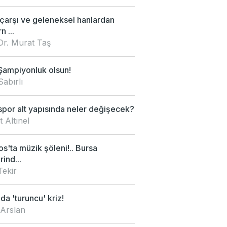
 çarşı ve geleneksel hanlardan
 ...
Dr. Murat Taş
Şampiyonluk olsun!
Sabırlı
por alt yapısında neler değişecek?
 Altınel
s'ta müzik şöleni!.. Bursa
rind...
Tekir
da 'turuncu' kriz!
 Arslan