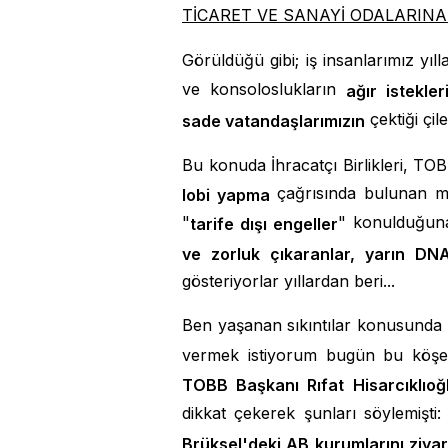
TİCARET VE SANAYİ ODALARIN
Görüldüğü gibi; iş insanlarımız yıll
ve konsoloslukların
ağır istekler
çektiği çil
sade vatandaşlarımızın
Bu konuda İhracatçı Birlikleri, TO
çağrısında bulunan mağ
lobi yapma
"
" konulduğuna
tarife dışı engeller
ve zorluk çıkaranlar, yarın DNA
gösteriyorlar yıllardan beri...
Ben yaşanan sıkıntılar konusunda
vermek istiyorum bugün bu köşed
TOBB Başkanı Rıfat
Hisarcıklıoğ
dikkat çekerek şunları söylemişti:
Brüksel'deki AB kurumlarını ziya