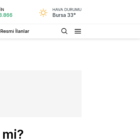
İN
HAVA DURUMU
8.866
Bursa 33°
Resmi İlanlar
k mi?