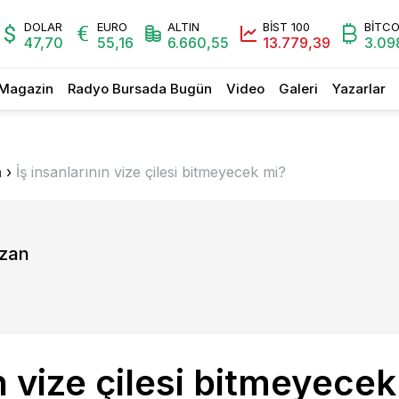
DOLAR
EURO
ALTIN
BİST 100
BİTCO
47,70
55,16
6.660,55
13.779,39
3.09
Magazin
Radyo Bursada Bugün
Video
Galeri
Yazarlar
n
›
İş insanlarının vize çilesi bitmeyecek mi?
azan
ın vize çilesi bitmeyece