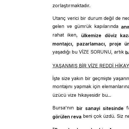
zorlaştırmaktadır.
Utanç verici bir durum değil de ne
gelen ve gümrük kapılarında
anı
rahat iken,
ülkemize döviz kaz
montajcı, pazarlamacı, proje ü
yaşadığı bu VİZE SORUNU, artık
b
YAŞANMIŞ BİR VİZE REDDİ HİKAY
İşte size yakın bir geçmişte yaşanm
montajını yapmak için elemanları
üzücü vize hikayesidir bu...
Bursa'nın
fa
bir sanayi sitesinde
beni çok üzdü. Siz n
görülen reva