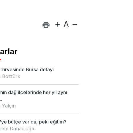
A
arlar
zirvesinde Bursa detayı
 Boztürk
nın dağ ilçelerinde her yıl aynı
.
 Yalçın
ye bütçe var da, peki eğitim?
Didem Danacıoğlu