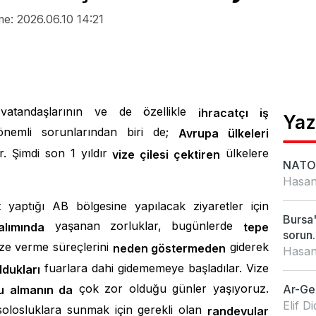
e: 2026.06.10 14:21
vatandaşlarının ve de özellikle
ihracatçı iş
Yaz
nemli sorunlarından biri de;
Avrupa ülkeleri
r. Şimdi son 1 yıldır
ülkelere
vize çilesi çektiren
NATO 
Hasan
t yaptığı AB bölgesine yapılacak ziyaretler için
Bursa'
yaşanan zorluklar, bugünlerde
lımında
tepe
sorun..
ize verme süreçlerini
giderek
neden göstermeden
Hasan
fuarlara dahi gidememeye başladılar. Vize
ldukları
çok zor olduğu günler yaşıyoruz.
Ar-Ge'
u almanın da
Elif 
olosluklara sunmak için gerekli olan
randevular