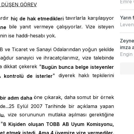
Emre 
A DÜŞEN GÖREV
Yarın 
ardır
tavırlarla karşılaşıyor
hiç de hak etmedikleri
Leven
bile yanıt vermeye çalışıyorlar. Vize isteyen
ine
enin ise haddi-hesabı yok.
Zeynep
imza a
BB ve Ticaret ve Sanayi Odalarından yoğun şekilde
Engin
dur sanayici ve ihracatçılarımız, vize talebinde
 dikkat çekerek "
Bugün bunca belge isteyenler
" diyerek haklı tepkilerini
 kontrolü de isterler
öne çıkarak, daha somut bir örnek
bir adım daha
e...25 Eylül 2007 Tarihinde bir açıklama yapan
, vize sorununun mutlaka aşılması gerektiğine
lu
 "
8 Kişiden oluşan TOBB AB Uyum Komisyonu,
ret etmek istedi. Ama 4 üyemize vize vermediler.