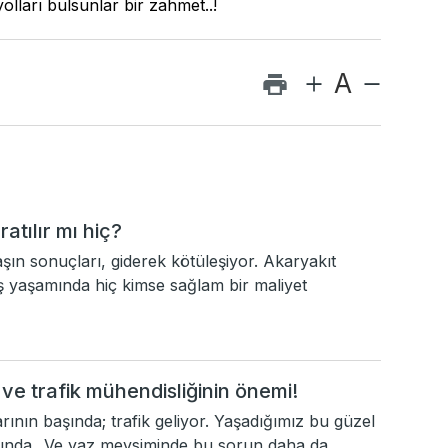
lları bulsunlar bir zahmet..!
A
tılır mı hiç?
vaşın sonuçları, giderek kötüleşiyor. Akaryakıt
 iş yaşamında hiç kimse sağlam bir maliyet
 ve trafik mühendisliğinin önemi!
ının başında; trafik geliyor. Yaşadığımız bu güzel
ında...Ve yaz mevsiminde bu sorun daha da