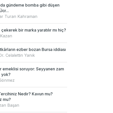
'da gündeme bomba gibi düşen
Ücr...
nar Turan Kahraman
çekerek bir marka yaratılır mı hiç?
 Kazan
kârların ezber bozan Bursa iddiası
Dr. Celalettin Yanık
 emeklisi soruyor: Seyyanen zam
 yok?
 Sönmez
Tercihiniz Nedir? Kavun mu?
z mu?
an Başan