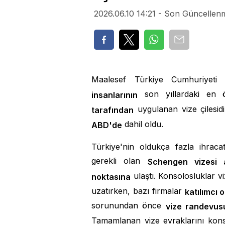
2026.06.10 14:21 - Son Güncellenm
Maalesef Türkiye Cumhuriyeti 
son yıllardaki en ö
insanlarının
uygulanan vize çilesidi
tarafından
dahil oldu.
ABD'de
Türkiye'nin oldukça fazla ihraca
gerekli olan
Schengen vizesi a
ulaştı. Konsolosluklar v
noktasına
uzatırken, bazı firmalar
katılımcı o
sorunundan önce
vize randevus
Tamamlanan vize evraklarını kons