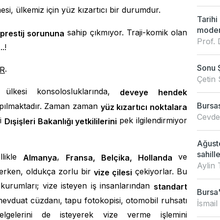
si, ülkemiz için yüz kızartıcı bir durumdur.
Tarihi
modern
sahip çıkmıyor. Traji-komik olan
prestij sorununa
Prof. 
.!
Sonu 
.
OR
Çetin 
 ülkesi konsolosluklarında,
deveye hendek
Bursas
pılmaktadır. Zaman zaman
yüz kızartıcı noktalara
Cevdet
ki
pek ilgilendirmiyor
Dışişleri Bakanlığı yetkililerini
Ağusto
sahille
llikle
,
ve
Almanya
Fransa, Belçika, Hollanda
Aylin 
derken, oldukça zorlu bir
çekiyorlar. Bu
vize çilesi
 kurumları; vize isteyen iş insanlarından
standart
Bursa'
evduat cüzdanı, tapu fotokopisi, otomobil ruhsatı
İsmail
belgelerini de isteyerek vize verme işlemini