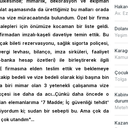
ülkesinde; mimarlık, dekorasyon ve ekipman
Hakar
alat aşamasında da ürettiğimiz bu malları orada
Av. E
ıma vize müracaatında bulundum. Özel bir firma
 talepleri için önümüze kocaman bir liste geldi.
Doland
 firmadan imzalı-kaşeli davetiye temin ettik. Bu
Yeşim
çak bileti rezervasyonu, sağlık sigorta poliçesi,
Karagö
ergi levhası, bilanço, imza sirküleri, faaliyet
Kamur
banka hesap özetleri) ile birleştirerek ilgili
E firmasına elden teslim ettik ve beklemeye
Çocukl
akip bedeli ve vize bedeli olarak kişi başına bin
Tolga
 biri mimar olan 3 yetenekli çalışanıma vize
kçesi ise daha da acı...Çünkü daha öncede o
Kabin
duru
lan elemanlarıma '7 Madde; İç güvenliği tehdit'
Meteh
iliyordum ki; sudan bir sebepti bu. Ama çok da
çok utandım"...
Kazan