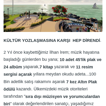
.
KÜLTÜR YOZLAŞMASINA KARŞI HEP DİRENDİ
2 Yıl önce kaybettiğimiz İlhan İrem; müzik hayatına
başladığı günlerden bu yana;
10 adet 45'lik plak ve
yaparak,
yazarak ve
24 albüm
7 kitap
11 resim
yıllara meydan okudu adeta...100
sergisi açarak
Bin adetlik satış rakamını aşarak
7 kez Altın Plak
kazandı. Ülkemizdeki müzik otoriteleri
ödülü
tarafından "
sıra dışı müzisyen ve yorumculardan
" olarak değerlendirilen sanatçı, yaşadığımız
biri