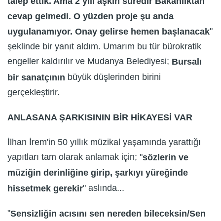
talep ettik. Ama 2 yılı aşkın süredir Bakanlıktan
cevap gelmedi. O yüzden proje şu anda
"
uygulanamıyor. Onay gelirse hemen başlanacak
şeklinde bir yanıt aldım. Umarım bu tür bürokratik
engeller kaldırılır ve Mudanya Belediyesi;
Bursalı
büyük düşlerinden birini
bir sanatçının
gerçekleştirir.
ANLASANA ŞARKISININ BİR HİKAYESİ VAR
İlhan İrem'in 50 yıllık müzikal yaşamında yarattığı
yapıtları tam olarak anlamak için; "
sözlerin ve
müziğin derinliğine girip, şarkıyı yüreğinde
" aslında...
hissetmek gerekir
"
Sensizliğin acısını sen nereden bileceksin/Sen