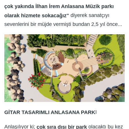
çok yakında İlhan İrem Anlasana Müzik parkı
diyerek sanatçıyı
olarak hizmete sokacağız"
sevenlerini bir müjde vermişti bundan 2,5 yıl önce...
I
GİTAR TASARIMLI ANLASANA PARK
Anlaşılıyor ki;
olacaktı bu kez
çok sıra dışı bir park