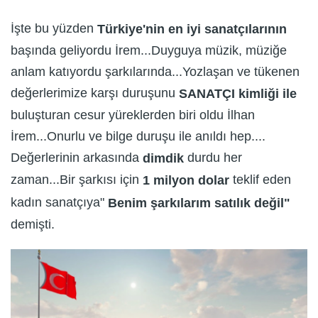
İşte bu yüzden
Türkiye'nin en iyi sanatçılarının
başında geliyordu İrem...Duyguya müzik, müziğe
anlam katıyordu şarkılarında...Yozlaşan ve tükenen
değerlerimize karşı duruşunu
SANATÇI kimliği ile
buluşturan cesur yüreklerden biri oldu İlhan
İrem...Onurlu ve bilge duruşu ile anıldı hep....
Değerlerinin arkasında
durdu her
dimdik
zaman...Bir şarkısı için
teklif eden
1 milyon dolar
kadın sanatçıya"
Benim şarkılarım satılık değil"
demişti.