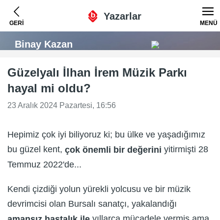
Yazarlar
GERİ
MENÜ
Binay Kazan
Güzelyalı İlhan İrem Müzik Parkı
hayal mi oldu?
23 Aralık 2024 Pazartesi, 16:56
Hepimiz çok iyi biliyoruz ki; bu ülke ve yaşadığımız
bu güzel kent,
yitirmişti 28
çok önemli bir değerini
Temmuz 2022'de...
Kendi çizdiği yolun yürekli yolcusu ve bir müzik
devrimcisi olan Bursalı sanatçı, yakalandığı
yıllarca mücadele vermiş ama,
amansız hastalık ile