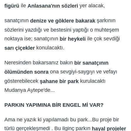
ile
yer alacak,
figürü
Anlasana'nın sözleri
sanatçının
şarkının
denize ve göklere bakarak
sözlerini yazdığı ve bestesini yaptığı o muhteşem
noktaya ise; sanatçının
ile çok sevdiği
bir heykeli
konulacaktı.
sarı çiçekler
Neresinden bakarsanız bakın
bir sanatçının
ona sevgiyi-saygıyı ve vefayı
ölümünden sonra
gösterebilecek
kurulacaktı
şahane bir park
Mudanya Aytepe'de...
PARKIN YAPIMINA BİR ENGEL Mİ VAR?
Ama ne yazık ki yapılamadı bu park...Bu proje bir
türlü gerçekleşmedi . Bu ilginç parkın
hayal projeler