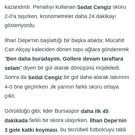
kazandırdı. Penaltıyı kullanan
skoru
Sedat Cengiz
2-0'a taşırken, kronometreler daha 24.dakikayı
gösteriyordu.
İlhan Depe'nin başlattığı bir başka atakta; Mücahit
Can Akçay kaleciden dönen topu ağlara göndererek
"
Ben daha buradayım. Gollere devam taraftara
" diyen bir gol atarak dönüşünü müjdeledi.
selam
Sonra da
bir gol daha atarak takımını
Sedat Cengiz
4-0 öne geçirirken ,ilk yarının farklı skoru ortaya
çıktı.
Görüldüğü gibi; lider Bursaspor
daha ilk 45
farklı bir skora ulaşırken,
dakikada
İlhan Depe'nin
, bu tecrübeli futbolcuyu tabii
3 gole katkı koyması