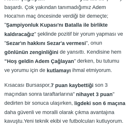
başardı. Çok yakından tanımadığımız Adem
Hoca'nın maç öncesinde verdiği bir demeçte;
"
Şampiyonluk Kupası'nı Batalla ile birlikte
" şeklinde pozitif bir yorum yapması ve
kaldıracağız
"
", onun
Sezar'ın hakkını Sezar'a vermesi
de yansıttı. Kendisine hem
gönlünün zenginliğini
" derken, bu tutumu
"Hoş geldin Adem Çağlayan
ve yorumu için de
ihmal etmiyorum.
kutlamayı
Kısacası Bursaspor,
son 3
7 puan kaybettiği
maçından sonra taraftarlarına"
"
nihayet 3 puan
dedirten bir sonuca ulaşırken,
ligdeki son 6 maçına
daha güvenli ve moralli olarak çıkma avantajına
kavuştu.Yeni teknik ekibi ve futbolcuları kutluyorum.