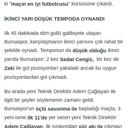
ki "
" kürsüsüne çıkardı.
maçın en iyi futbolcusu
İKİNCİ YARI DÜŞÜK TEMPODA OYNANDI
İlk 45 dakikada dört gollü galibiyete ulaşan
Bursaspor, karşılaşmanın ikinci yarısını çok rahat bir
şekilde oynadı. Temponun da
ikinci
düşük olduğu
yarıda Bursaspor; 2 kez
bir kez de
Sedat Cengiz,
ile gol pozisyonları yakaladı ancak bu uygun
Zeki
pozisyonlardan gol çıkmadı.
Bu arada yeni Teknik Direktör Adem Çağlayan ile
ilgili bir şeyler söylemenin zamanı geldi.
Bursaspor'un
başladığı maçta, 3
üçlü savunma ile
yeni isme
yer veren yeni Teknik Direktör
ilk 11'de
, ilk sınavından
çıkmayı
Adem Çağlayan
yüz akı ile