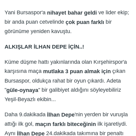
Yani Bursaspor'a
ve lider ekip;
nihayet bahar geldi
bir anda puan cetvelinde
bir
çok puan farklı
görünüme yeniden kavuştu.
ALKIŞLAR İLHAN DEPE İÇİN..!
Küme düşme hattı yakınlarında olan Kırşehirspor'a
karşısına maça
çıkan
mutlaka 3 puan almak için
Bursaspor, oldukça rahat bir oyun çıkardı. Adeta
"
" bir galibiyet aldığını söyleyebiliriz
güle-oynaya
Yeşil-Beyazlı ekibin...
Daha 9.dakikada
'nin yerden bir vuruşla
İlhan Depe
attığı ilk gol,
ilk işaretiydi.
maçın farklı biteceğinin
Aynı
24.dakikada takımına bir penaltı
İlhan Depe