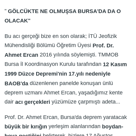
"
GÖLCÜKTE NE OLMUŞSA BURSA'DA DA O
OLACAK"
Bu acı gerçeği bize en son olarak; İTÜ Jeofizik
Mühendisliği Bölümü Öğretim Üyesi
Prof. Dr.
2016 yılında söylemişti. TMMOB
Ahmet Ercan
Bursa İl Koordinasyon Kurulu tarafından
12 Kasım
1999 Düzce Depremi'nin 17.yılı nedeniyle
düzenlenen panelde konuşan ünlü
BAOB'da
deprem uzmanı Ahmet Ercan, yaşadığımız kente
dair
yüzümüze çarpmıştı adeta...
acı gerçekleri
Prof. Dr. Ahmet Ercan, Bursa'da deprem yaratacak
yerleşim alanlarından
büyük bir kırığın
boydan-
belirterek, bizlere 17 Ağustos