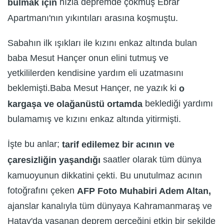
hızla depremde çökmüş Ebrar
bulmak için
Apartmanı'nın yıkıntıları arasına koşmuştu.
Sabahın ilk ışıkları ile kızını enkaz altında bulan
baba Mesut Hançer onun elini tutmuş ve
yetkililerden kendisine yardım eli uzatmasını
beklemişti.Baba Mesut Hançer, ne yazık ki
o
beklediği yardımı
kargaşa ve olağanüstü ortamda
bulamamış ve kızını enkaz altında yitirmişti.
İşte bu anlar;
tarif edilemez bir acının ve
saatler olarak tüm dünya
çaresizliğin yaşandığı
kamuoyunun dikkatini çekti. Bu unutulmaz acının
fotoğrafını çeken
AFP Foto Muhabiri Adem Altan,
ajanslar kanalıyla tüm dünyaya Kahramanmaraş ve
Hatay'da yaşanan deprem gerçeğini etkin bir şekilde