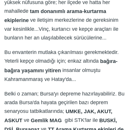
yüksek nüfusuna göre; her ilçede ve hatta her
mahallede
tam donanımlı arama-kurtarma
ve iletişim merkezlerine de gereksinim
ekiplerine
var kesinlikle...Vinç, kurtarıcı ve kepçe araçları ile
bunların her an ulaşılabilecek sürücülerine...
Bu envanterin mutlaka çıkarılması gerekmektedir.
Yeterli kepçe olmadığı için; enkaz altında
bağıra-
insanlar olmuştu
bağıra yaşamını yitiren
Kahramanmaraş ve Hatay'da...
Belki o zaman; Bursa'yı depreme hazırlayabiliriz. Bu
arada Bursa'da hayata geçirilen bazı deprem
senaryosu tatbikatlarında;
UMKE, JAK, AKUT,
ve
gibi STK'lar ile
ASKUT
Gemlik MAG
BUSKİ,
ve
DSİ, Bursagaz
TT Arama Kurtarma ekipleri de