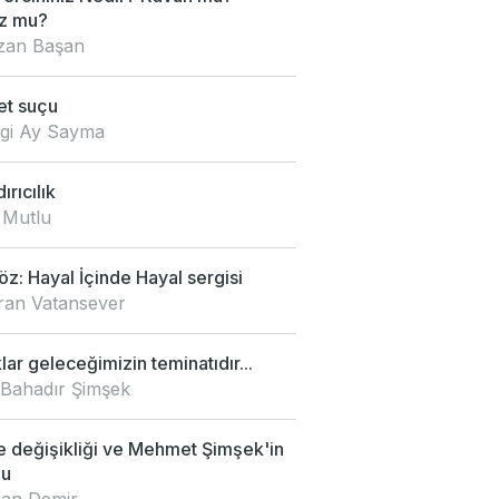
z mu?
an Başan
et suçu
zgi Ay Sayma
ırıcılık
 Mutlu
z: Hayal İçinde Hayal sergisi
an Vatansever
ar geleceğimizin teminatıdır...
 Bahadır Şimşek
e değişikliği ve Mehmet Şimşek'in
mu
an Demir