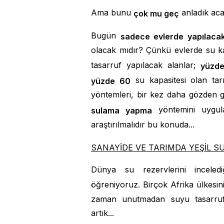
Ama bunu
anladık ac
çok mu geç
Bugün
sadece evlerde yapılaca
olacak mıdır? Çünkü evlerde su k
tasarruf yapılacak alanlar;
yüzd
su kapasitesi olan tarı
yüzde 60
yöntemleri, bir kez daha gözden ge
yöntemini uygula
sulama yapma
araştırılmalıdır bu konuda...
SANAYİDE VE TARIMDA YEŞİL S
Dünya su rezervlerini inceled
öğreniyoruz. Birçok Afrika ülkesi
zaman unutmadan suyu tasarrufl
artık...