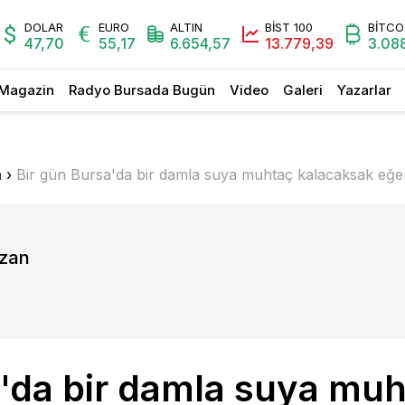
DOLAR
EURO
ALTIN
BİST 100
BİTCO
47,70
55,17
6.654,57
13.779,39
3.088
Magazin
Radyo Bursada Bugün
Video
Galeri
Yazarlar
n
›
Bir gün Bursa'da bir damla suya muhtaç kalacaks
azan
a'da bir damla suya mu