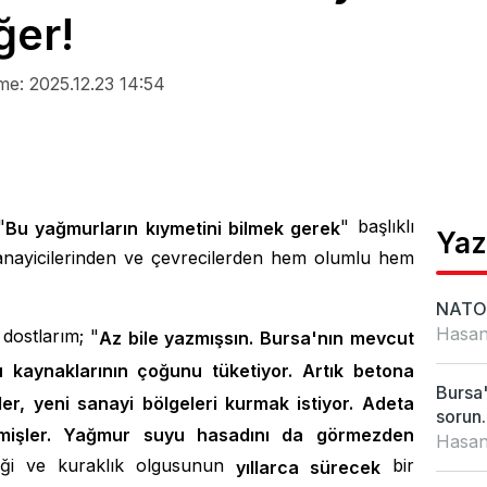
k eğer!
me: 2025.12.23 14:54
"
" başlıklı
Bu yağmurların kıymetini bilmek gerek
Yaz
 sanayicilerinden ve çevrecilerden hem olumlu hem
NATO 
Hasan
dostlarım; "
Az bile yazmışsın. Bursa'nın mevcut
u kaynaklarının çoğunu tüketiyor. Artık betona
Bursa'
ler, yeni sanayi bölgeleri kurmak istiyor. Adeta
sorun..
mişler. Yağmur suyu hasadını da görmezden
Hasan
liği ve kuraklık olgusunun
bir
yıllarca sürecek