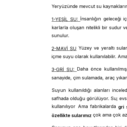
Yeryüzünde mevcut su kaynaklarını ş
İnsanlığın geleceği 
1-YEŞİL SU:
karlarla oluşan nitelikli bir sudur 
sunulur.
Yüzey ve yeraltı sularıd
2-MAVİ SU
içme suyu olarak kullanılabilir. Ama
Daha önce kullanılmış k
3-GRİ SU:
sanayide, çim sulamada, araç yıkam
Suyun kullanıldığı alanları incele
safhada olduğu görülüyor. Su; evse
kullanılıyor Ama fabrikalarda
gri 
çok ama çok aza
özellikte sularımız