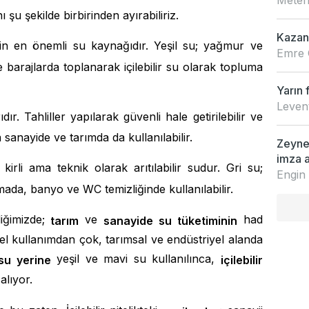
u şekilde birbirinden ayırabiliriz.
Kazan
için en önemli su kaynağıdır. Yeşil su; yağmur ve
Emre 
ve barajlarda toplanarak içilebilir su olarak topluma
Yarın 
Leven
ır. Tahliller yapılarak güvenli hale getirilebilir ve
 sanayide ve tarımda da kullanılabilir.
Zeynep
imza a
irli ama teknik olarak arıtılabilir sudur. Gri su;
Engin
ada, banyo ve WC temizliğinde kullanılabilir.
diğimizde;
ve
had
tarım
sanayide su tüketiminin
l kullanımdan çok, tarımsal ve endüstriyel alanda
yeşil ve mavi su kullanılınca,
su yerine
içilebilir
lıyor.