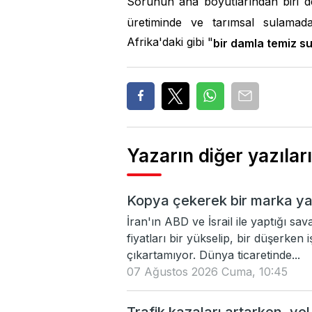
Sorunun ana boyutlarından biri de b
üretiminde ve tarımsal sulamada
Afrika'daki gibi "
bir damla temiz 
Yazarın diğer yazıları
Kopya çekerek bir marka yara
İran'ın ABD ve İsrail ile yaptığı sa
fiyatları bir yükselip, bir düşerken
çıkartamıyor. Dünya ticaretinde...
07 Ağustos 2026 Cuma, 10:45