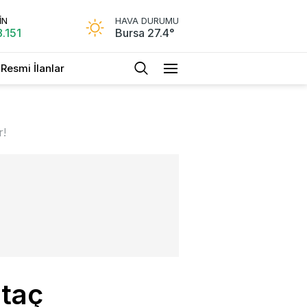
İN
HAVA DURUMU
.151
Bursa 27.4°
Resmi İlanlar
ak eğer!
htaç