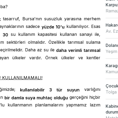
Karpu
aba?
Ramaz
tasarruf, Bursa'nın susuzluk yarasına merhem
k
Hakar
aynaklarının sadece
kullanılıyor. Esas
yüzde 10'u
Av. E
su kullanım kapasitesi kullanan sanayi ile,
e 30
m sektörleri olmalıdır. Özellikle tarımsal sulama
Doland
çirilmelidir. Daha az su ile
daha verimli tarımsal
Yeşim
yan ülkeler vardır. Örnek ülkeler ve kentler
Karagö
Kamur
U KULLANILMAMALI!
Çocukl
iğimizde;
varlığını
kullanılabilir 3 tür suyun
Tolga
nin
gerçeğini hiçbir
bir damla suya muhtaç olduğu
u kullanmanın planlamalarını yapmamız lazım
Kabin
duru
Meteh