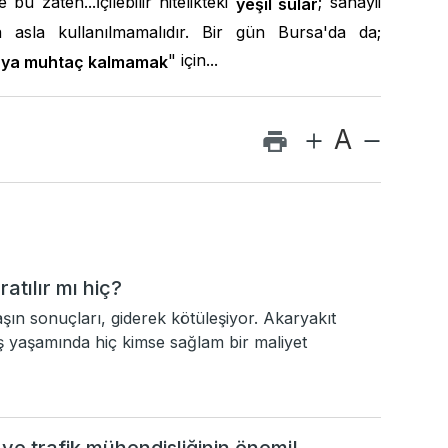
u zaten...İçilebilir nitelikteki
; sanayii
yeşil sular
 asla kullanılmamalıdır. Bir gün Bursa'da da;
" için...
suya muhtaç kalmamak
A
tılır mı hiç?
vaşın sonuçları, giderek kötüleşiyor. Akaryakıt
 iş yaşamında hiç kimse sağlam bir maliyet