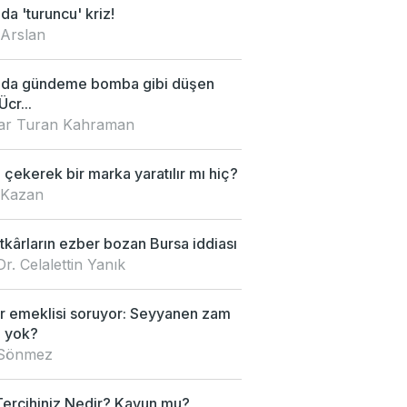
da 'turuncu' kriz!
 Arslan
'da gündeme bomba gibi düşen
Ücr...
nar Turan Kahraman
çekerek bir marka yaratılır mı hiç?
 Kazan
kârların ezber bozan Bursa iddiası
Dr. Celalettin Yanık
 emeklisi soruyor: Seyyanen zam
 yok?
 Sönmez
Tercihiniz Nedir? Kavun mu?