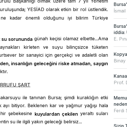
urulu Başkanlığı olmak üzere tam 7 yıl Yönetim
Bursa'
kuruluşunda; YESİAD olarak etkin bir rol üstlendik.
İsmail
e kadar önemli olduğunu iyi bilirim Türkiye
Bursa
iddia: 
günah keçisi olamaz elbette...Ama
E. Pı
t su sorununda
ynakları kirleten ve suyu bilinçsizce tüketen
Kopya 
rtsever bir sanayici için gerçekçi ve adaletli olan
Binay
en, insanlığın geleceğini riske atmadan, saygın
tır.
Kanaat
Prof. 
ARRUFU ŞART
karsuyu ile tanınan Bursa; şimdi kuraklığın etki
Memur
neden
ık ayı bitiyor. Beklenen kar ve yağmur yağışı hala
Ferdi
ehir şebekesine
yeraltı suları
kuyulardan çekilen
in su ile ilgili yakın geleceği belirsiz...
Sizin 