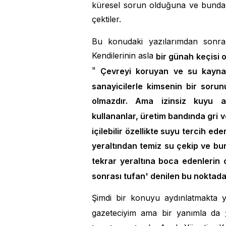
küresel sorun olduğuna ve bundan 
çektiler.
Bu konudaki yazılarımdan sonra b
Kendilerinin asla
bir günah keçisi 
"
Çevreyi koruyan ve su kaynakl
sanayicilerle kimsenin bir soru
olmazdır. Ama izinsiz kuyu aç
kullananlar, üretim bandında gri 
içilebilir özellikte suyu tercih ed
yeraltından temiz su çekip ve bu
tekrar yeraltına boca edenlerin
sonrası tufan' denilen bu noktada
Şimdi bir konuyu aydınlatmakta 
gazeteciyim ama bir yanımla da