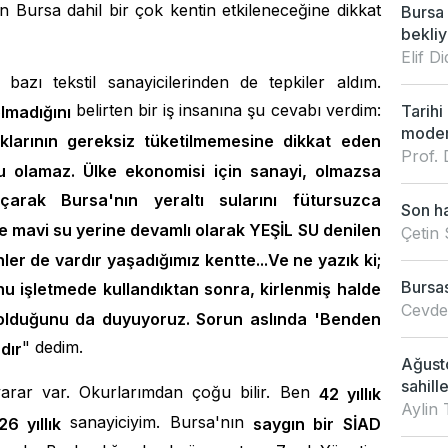
Bursa dahil bir çok kentin etkileneceğine dikkat
Bursa 
bekliy
Elif 
azı tekstil sanayicilerinden de tepkiler aldım.
belirten bir iş insanına şu cevabı verdim:
Tarihi
olmadığını
modern
arının gereksiz tüketilmemesine dikkat eden
Prof. 
nu olamaz. Ülke ekonomisi için sanayi, olmazsa
arak Bursa'nın yeraltı sularını fütursuzca
Son ha
ve mavi su yerine devamlı olarak YEŞİL SU denilen
Çetin 
enler de vardır yaşadığımız kentte...Ve ne yazık ki;
Bursas
nu işletmede kullandıktan sonra, kirlenmiş halde
Cevdet
 olduğunu da duyuyoruz. Sorun aslında 'Benden
" dedim.
dır
Ağusto
sahille
yarar var. Okurlarımdan çoğu bilir. Ben
42 yıllık
Aylin 
sanayiciyim. Bursa'nın
26 yıllık
saygın bir SİAD