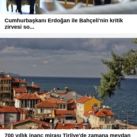
Cumhurbaşkanı Erdoğan ile Bahçeli'nin kritik
zirvesi so...
700 yıllık inanç mirası Tirilye'de zamana meydan