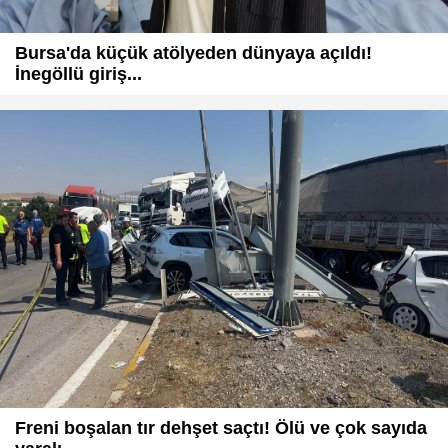
Bursa'da küçük atölyeden dünyaya açıldı!
İnegöllü giriş...
Freni boşalan tır dehşet saçtı! Ölü ve çok sayıda