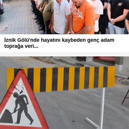
İznik Gölü'nde hayatını kaybeden genç adam
toprağa veri...