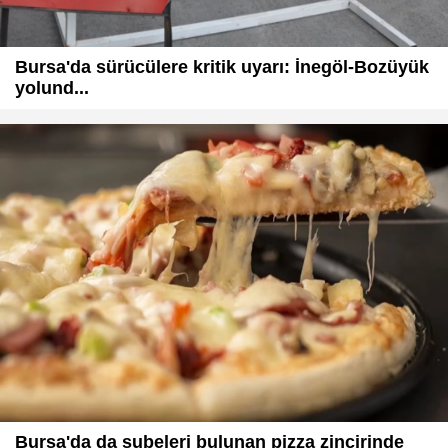
Bursa'da sürücülere kritik uyarı: İnegöl-Bozüyük
yolund...
Bursa'da da şubeleri bulunan pizza zincirinde