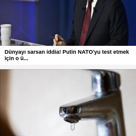
Dünyayı sarsan iddia! Putin NATO'yu test etmek
için o ü...