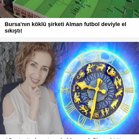
Bursa'nın köklü şirketi Alman futbol deviyle el
sıkıştı!