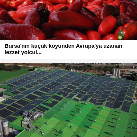
Bursa'nın küçük köyünden Avrupa'ya uzanan
lezzet yolcul...