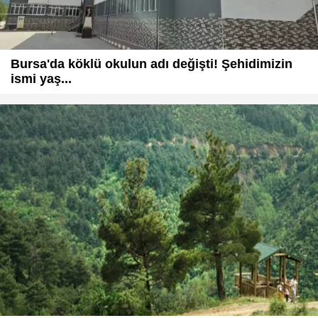
Bursa'da köklü okulun adı değişti! Şehidimizin
ismi yaş...