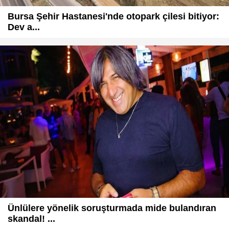
Bursa Şehir Hastanesi'nde otopark çilesi bitiyor:
Dev a...
Ünlülere yönelik soruşturmada mide bulandıran
skandal! ...