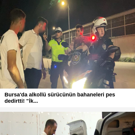
Bursa'da alkollü sürücünün bahaneleri pes
dedirtti! "İk...