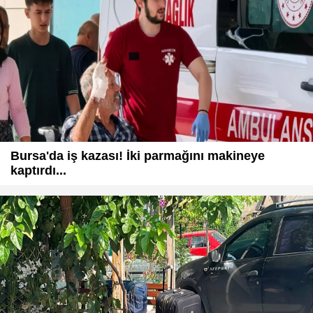
Bursa'da iş kazası! İki parmağını makineye
kaptırdı...