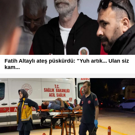
Fatih Altaylı ateş püskürdü: "Yuh artık... Ulan siz
kam...