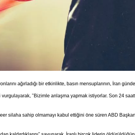
arını ağırladığı bir etkinlikte, basın mensuplarının, İran gündemi
vurgulayarak, "Bizimle anlaşma yapmak istiyorlar. Son 24 saatte
leer silaha sahip olmamayı kabul ettiğini öne süren ABD Başkan
dan kaldırdıklarını" savunarak, İranlı birçok liderin öldürüldüğü