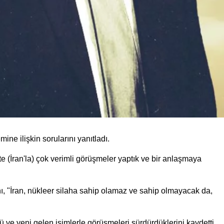
ne ilişkin sorularını yanıtladı.
 (İran'la) çok verimli görüşmeler yaptık ve bir anlaşmaya
ı, "İran, nükleer silaha sahip olamaz ve sahip olmayacak da,
nü ve yeni gelen isimlerle görüşmeleri sürdürdüklerini kaydetti.