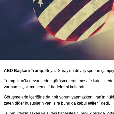
ABD Başkanı Trump,
Beyaz Saray'da dövüş sporları şampiyonl
Trump, İran'la devam eden görüşmelerde mesafe katettiklerini 
varmamız çok muhtemel." ifadelerini kullandı.
Görüşmelerin içeriğine dair bir yorum yapmazken, İran'ın nük
zaten diğer hususların yanı sıra bunu da kabul ettiler." dedi.
Trump, İran'ın askeri ve siyasi kapasitesini büyük ölçüde "orta