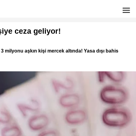
şiye ceza geliyor!
 milyonu aşkın kişi mercek altında! Yasa dışı bahis