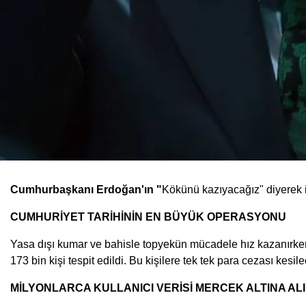
Cumhurbaşkanı Erdoğan'ın "
Kökünü kazıyacağız" diyerek iş
CUMHURİYET TARİHİNİN EN BÜYÜK OPERASYONU
Yasa dışı kumar ve bahisle topyekün mücadele hız kazanırken
173 bin kişi tespit edildi. Bu kişilere tek tek para cezası kesil
MİLYONLARCA KULLANICI VERİSİ MERCEK ALTINA ALI