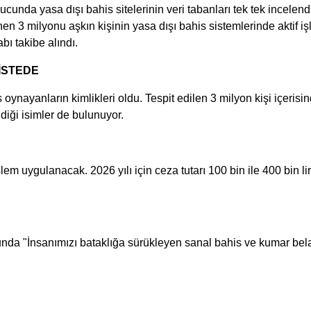
nucunda yasa dışı bahis sitelerinin veri tabanları tek tek incelend
en 3 milyonu aşkın kişinin yasa dışı bahis sistemlerinde aktif i
ı takibe alındı.
İSTEDE
 oynayanların kimlikleri oldu. Tespit edilen 3 milyon kişi içeris
diği isimler de bulunuyor.
em uygulanacak. 2026 yılı için ceza tutarı 100 bin ile 400 bin l
a "İnsanımızı bataklığa sürükleyen sanal bahis ve kumar belas