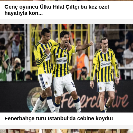
Genç oyuncu Ülkü Hilal Çiftçi bu kez özel
hayatıyla kon...
Fenerbahçe turu İstanbul'da cebine koydu!