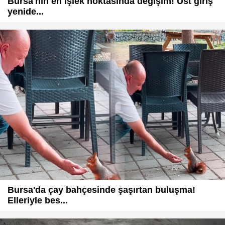
Bursa'nın en işlek noktasında değişim! Üst giriş
yenide...
Bursa'da çay bahçesinde şaşırtan buluşma!
Elleriyle bes...