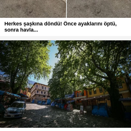
Herkes şaşkına döndü! Önce ayaklarını öptü,
sonra havla...