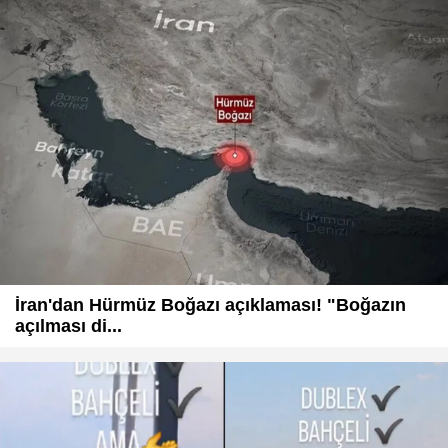
İran'dan Hürmüz Boğazı açıklaması! "Boğazın
açılması di...