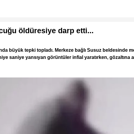
cuğu öldüresiye darp etti...
da büyük tepki topladı. Merkeze bağlı Susuz beldesinde me
niye saniye yansıyan görüntüler infial yaratırken, gözaltına