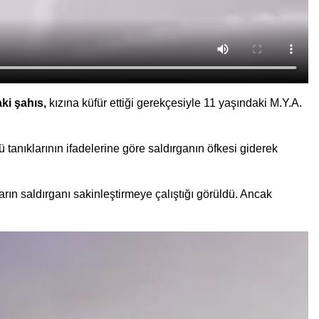
ki şahıs,
kızına küfür ettiği gerekçesiyle 11 yaşındaki M.Y.A.
anıklarının ifadelerine göre saldırganın öfkesi giderek
rın saldırganı sakinleştirmeye çalıştığı görüldü. Ancak