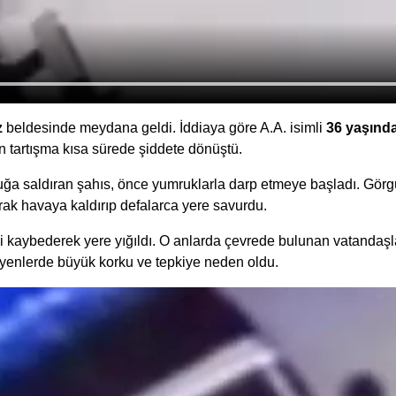
z
beldesinde meydana geldi. İddiaya göre A.A. isimli
36 yaşında
an tartışma kısa sürede şiddete dönüştü.
ğa saldıran şahıs, önce yumruklarla darp etmeye başladı. Görgü t
ak havaya kaldırıp defalarca yere savurdu.
ni kaybederek yere yığıldı. O anlarda çevrede bulunan vatandaşla
yenlerde büyük korku ve tepkiye neden oldu.