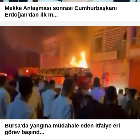
Mekke Anlaşması sonrası Cumhurbaşkanı
Erdoğan'dan ilk m...
Bursa'da yangına müdahale eden itfaiye eri
görev başınd...