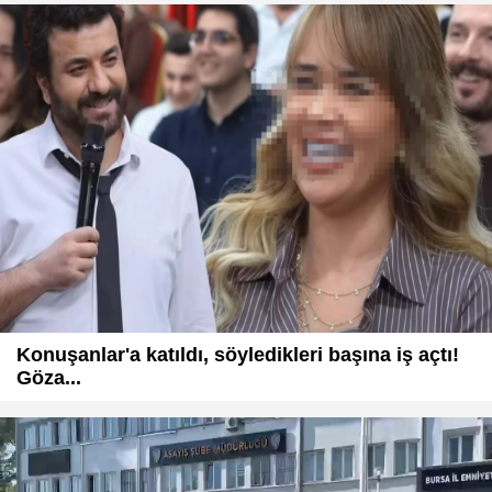
Konuşanlar'a katıldı, söyledikleri başına iş açtı!
Göza...