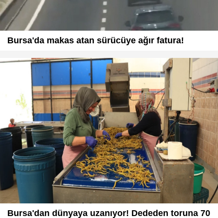
Bursa'da makas atan sürücüye ağır fatura!
Bursa'dan dünyaya uzanıyor! Dededen toruna 70