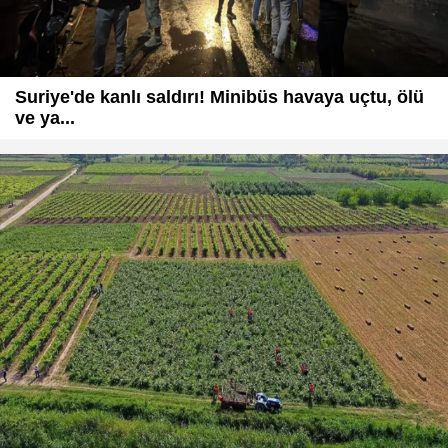
Suriye'de kanlı saldırı! Minibüs havaya uçtu, ölü
ve ya...