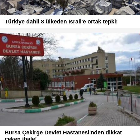
Türkiye dahil 8 ülkeden İsrail'e ortak tepki!
Bursa Çekirge Devlet Hastanesi'nden dikkat
çeken ihale!...