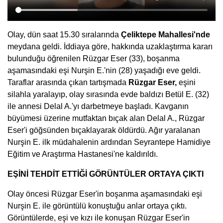
Olay, dün saat 15.30 sıralarında
Çeliktepe Mahallesi'nde
meydana geldi. İddiaya göre, hakkında uzaklaştırma kararı
bulunduğu öğrenilen Rüzgar Eser (33), boşanma
aşamasındaki eşi Nurşin E.'nin (28) yaşadığı eve geldi.
Taraflar arasında çıkan tartışmada
Rüzgar Eser,
eşini
silahla yaralayıp, olay sırasında evde baldızı Betül E. (32)
ile annesi Delal A.'yı darbetmeye başladı. Kavganın
büyümesi üzerine mutfaktan bıçak alan Delal A., Rüzgar
Eser'i göğsünden bıçaklayarak öldürdü. Ağır yaralanan
Nurşin E. ilk müdahalenin ardından Seyrantepe Hamidiye
Eğitim ve Araştırma Hastanesi'ne kaldırıldı.
EŞİNİ TEHDİT ETTİĞİ GÖRÜNTÜLER ORTAYA ÇIKTI
Olay öncesi Rüzgar Eser'in boşanma aşamasındaki eşi
Nurşin E. ile görüntülü konuştuğu anlar ortaya çıktı.
Görüntülerde, eşi ve kızı ile konuşan Rüzgar Eser'in