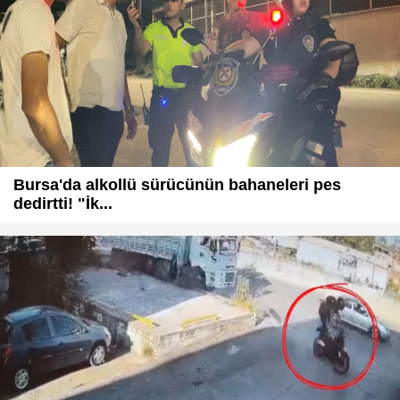
Bursa'da alkollü sürücünün bahaneleri pes
dedirtti! "İk...