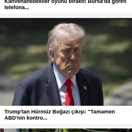
Kahvehanedekiler oyunu bıraktı! Bursa'da gören
telefona...
Trump'tan Hürmüz Boğazı çıkışı: "Tamamen
ABD'nin kontro...