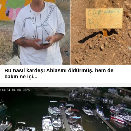
Bu nasıl kardeş! Ablasını öldürmüş, hem de
bakın ne içi...