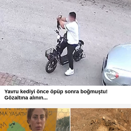
Yavru kediyi önce öpüp sonra boğmuştu!
Gözaltına alının...