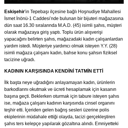
Eskişehir
'in Tepebaşı ilçesine bağlı Hoşnudiye Mahallesi
İsmet İnönü-1 Caddesi'nde bulunan bir bijuteri mağazasına
dün saat 16.30 sıralarında M.A.D. (45) isimli şahıs, müşteri
olarak mağazaya giriş yaptı. Toplu ürün alışverişi
yapacağını belirten şahıs, mağazadaki kadın çalışanlardan
yardım istedi. Müşteriye yardımcı olmak isteyen Y.Y. (28)
isimli mağaza çalışanı kadın, bahse konu şahsın fiziksel
tacizine uğradı.
KADININ KARŞISINDA KENDİNİ TATMİN ETTİ
İlk başta neye uğradığını anlayamayan kadın, ürünlerin
barkodlarını okutmak ve ücreti hesaplamak için kasanın
başına geçti. Beklerken oturmak için tabure isteyen şahıs
ise, mağaza çalışanı kadının karşısında cinsel organını
teşhir etti. İçeriden gelen bağrış sesleri üzerine polis
ekiplerinin müdahale ettiği olayda, tacizi gerçekleştiren
şahıs ters kelepçe yapılarak gözaltına alındı. Emniyetteki