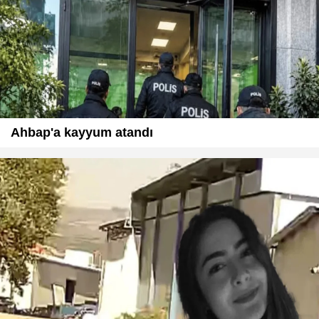
Ahbap'a kayyum atandı