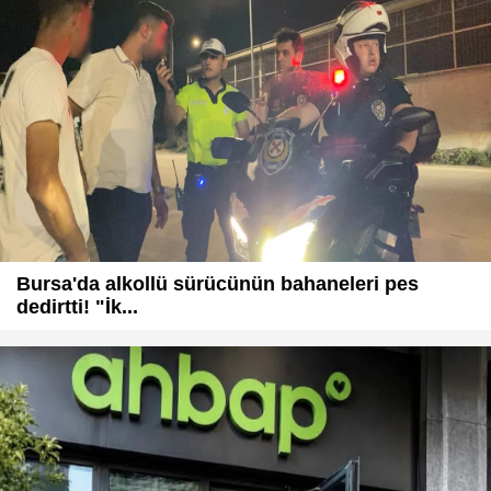
Bursa'da alkollü sürücünün bahaneleri pes
dedirtti! "İk...