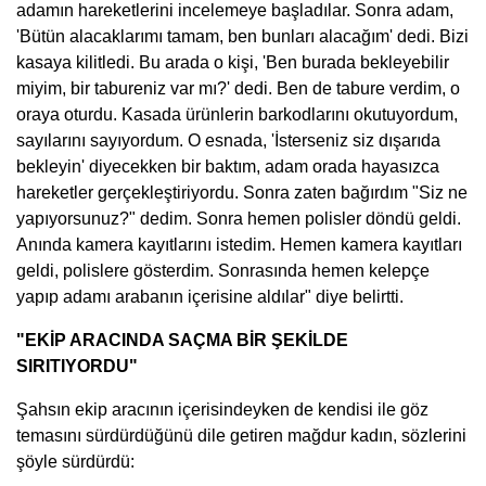
adamın hareketlerini incelemeye başladılar. Sonra adam,
'Bütün alacaklarımı tamam, ben bunları alacağım' dedi. Bizi
kasaya kilitledi. Bu arada o kişi, 'Ben burada bekleyebilir
miyim, bir tabureniz var mı?' dedi. Ben de tabure verdim, o
oraya oturdu. Kasada ürünlerin barkodlarını okutuyordum,
sayılarını sayıyordum. O esnada, 'İsterseniz siz dışarıda
bekleyin' diyecekken bir baktım, adam orada hayasızca
hareketler gerçekleştiriyordu. Sonra zaten bağırdım "Siz ne
yapıyorsunuz?" dedim. Sonra hemen polisler döndü geldi.
Anında kamera kayıtlarını istedim. Hemen kamera kayıtları
geldi, polislere gösterdim. Sonrasında hemen kelepçe
yapıp adamı arabanın içerisine aldılar" diye belirtti.
"EKİP ARACINDA SAÇMA BİR ŞEKİLDE
SIRITIYORDU"
Şahsın ekip aracının içerisindeyken de kendisi ile göz
temasını sürdürdüğünü dile getiren mağdur kadın, sözlerini
şöyle sürdürdü: