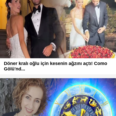
Döner kralı oğlu için kesenin ağzını açtı! Como
Gölü'nd...