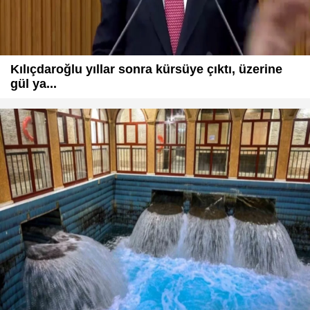
Kılıçdaroğlu yıllar sonra kürsüye çıktı, üzerine
gül ya...