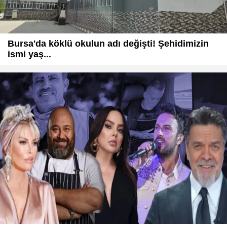
Bursa'da köklü okulun adı değişti! Şehidimizin
ismi yaş...