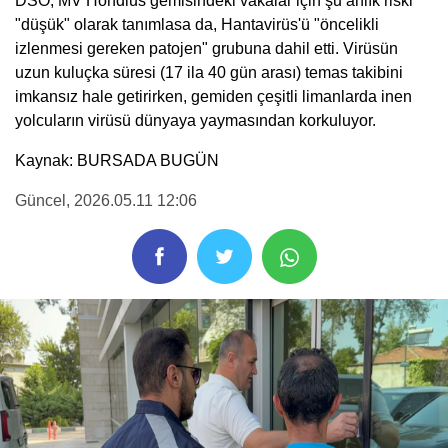
DSÖ, MV Hondius gemisindeki vakalar için şu anlık riski
"düşük" olarak tanımlasa da, Hantavirüs'ü "öncelikli
izlenmesi gereken patojen" grubuna dahil etti. Virüsün
uzun kuluçka süresi (17 ila 40 gün arası) temas takibini
imkansız hale getirirken, gemiden çeşitli limanlarda inen
yolcuların virüsü dünyaya yaymasından korkuluyor.
Kaynak: BURSADA BUGÜN
Güncel
, 2026.05.11 12:06