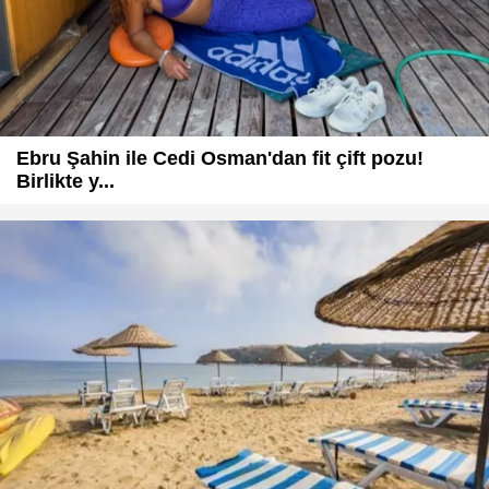
Ebru Şahin ile Cedi Osman'dan fit çift pozu!
Birlikte y...