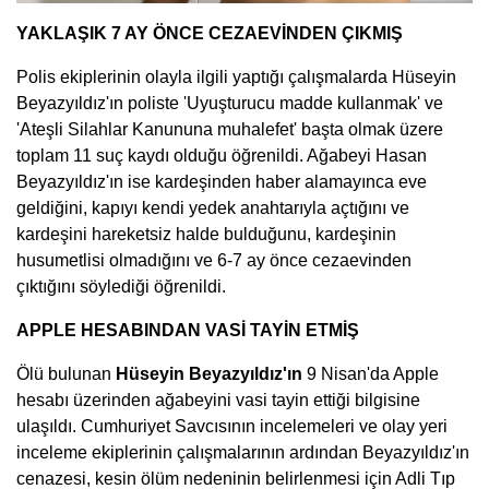
YAKLAŞIK 7 AY ÖNCE CEZAEVİNDEN ÇIKMIŞ
Polis ekiplerinin olayla ilgili yaptığı çalışmalarda Hüseyin
Beyazyıldız'ın poliste 'Uyuşturucu madde kullanmak' ve
'Ateşli Silahlar Kanununa muhalefet' başta olmak üzere
toplam 11 suç kaydı olduğu öğrenildi. Ağabeyi Hasan
Beyazyıldız'ın ise kardeşinden haber alamayınca eve
geldiğini, kapıyı kendi yedek anahtarıyla açtığını ve
kardeşini hareketsiz halde bulduğunu, kardeşinin
husumetlisi olmadığını ve 6-7 ay önce cezaevinden
çıktığını söylediği öğrenildi.
APPLE HESABINDAN VASİ TAYİN ETMİŞ
Ölü bulunan
Hüseyin Beyazyıldız'ın
9 Nisan'da Apple
hesabı üzerinden ağabeyini vasi tayin ettiği bilgisine
ulaşıldı. Cumhuriyet Savcısının incelemeleri ve olay yeri
inceleme ekiplerinin çalışmalarının ardından Beyazyıldız'ın
cenazesi, kesin ölüm nedeninin belirlenmesi için Adli Tıp