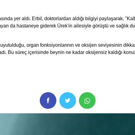
nda yer aldı. Erbil, doktorlardan aldığı bilgiyi paylaşarak, "K
Sayan da hastaneye giderek Ürek'in ailesiyle görüştü ve sağlık du
ulduğu, organ fonksiyonlarının ve oksijen seviyesinin dikkatle 
lmadı. Bu süreç içerisinde beynin ne kadar oksijensiz kaldığı ko