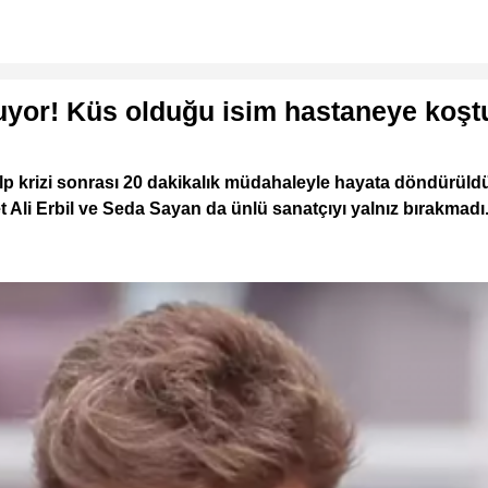
ruyor! Küs olduğu isim hastaneye koşt
alp krizi sonrası 20 dakikalık müdahaleyle hayata döndürüld
Ali Erbil ve Seda Sayan da ünlü sanatçıyı yalnız bırakmadı. A