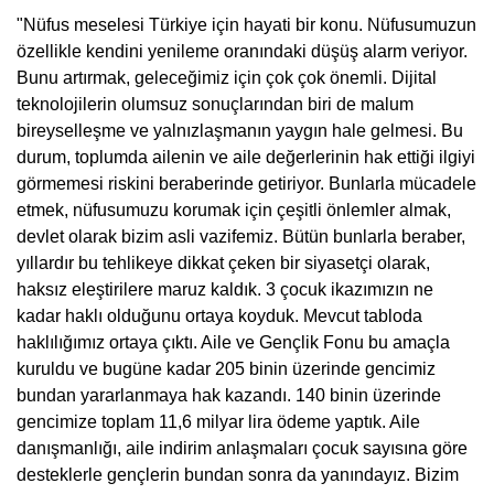
"Nüfus meselesi Türkiye için hayati bir konu. Nüfusumuzun
özellikle kendini yenileme oranındaki düşüş alarm veriyor.
Bunu artırmak, geleceğimiz için çok çok önemli. Dijital
teknolojilerin olumsuz sonuçlarından biri de malum
bireyselleşme ve yalnızlaşmanın yaygın hale gelmesi. Bu
durum, toplumda ailenin ve aile değerlerinin hak ettiği ilgiyi
görmemesi riskini beraberinde getiriyor. Bunlarla mücadele
etmek, nüfusumuzu korumak için çeşitli önlemler almak,
devlet olarak bizim asli vazifemiz. Bütün bunlarla beraber,
yıllardır bu tehlikeye dikkat çeken bir siyasetçi olarak,
haksız eleştirilere maruz kaldık. 3 çocuk ikazımızın ne
kadar haklı olduğunu ortaya koyduk. Mevcut tabloda
haklılığımız ortaya çıktı. Aile ve Gençlik Fonu bu amaçla
kuruldu ve bugüne kadar 205 binin üzerinde gencimiz
bundan yararlanmaya hak kazandı. 140 binin üzerinde
gencimize toplam 11,6 milyar lira ödeme yaptık. Aile
danışmanlığı, aile indirim anlaşmaları çocuk sayısına göre
desteklerle gençlerin bundan sonra da yanındayız. Bizim