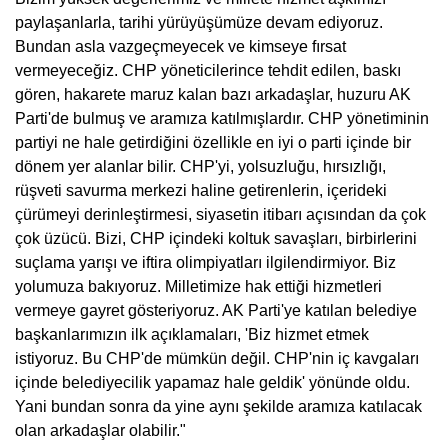
paylaşanlarla, tarihi yürüyüşümüze devam ediyoruz.
Bundan asla vazgeçmeyecek ve kimseye fırsat
vermeyeceğiz. CHP yöneticilerince tehdit edilen, baskı
gören, hakarete maruz kalan bazı arkadaşlar, huzuru AK
Parti'de bulmuş ve aramıza katılmışlardır. CHP yönetiminin
partiyi ne hale getirdiğini özellikle en iyi o parti içinde bir
dönem yer alanlar bilir. CHP'yi, yolsuzluğu, hırsızlığı,
rüşveti savurma merkezi haline getirenlerin, içerideki
çürümeyi derinleştirmesi, siyasetin itibarı açısından da çok
çok üzücü. Bizi, CHP içindeki koltuk savaşları, birbirlerini
suçlama yarışı ve iftira olimpiyatları ilgilendirmiyor. Biz
yolumuza bakıyoruz. Milletimize hak ettiği hizmetleri
vermeye gayret gösteriyoruz. AK Parti'ye katılan belediye
başkanlarımızın ilk açıklamaları, 'Biz hizmet etmek
istiyoruz. Bu CHP'de mümkün değil. CHP'nin iç kavgaları
içinde belediyecilik yapamaz hale geldik' yönünde oldu.
Yani bundan sonra da yine aynı şekilde aramıza katılacak
olan arkadaşlar olabilir."