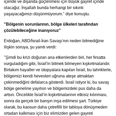
içeride ve dışarıda güçlenmesi için büyük gayret içinde
olacağız. İnşallah bunda herhangi bir sıkıntı
yaşayacağımızı düşünmüyorum." diye konuştu.
"Bölgenin sorunlarının, bölge ülkeleri tarafından
çözülebileceğine inanıyoruz"
Erdoğan, ABD/İsrail-İran Savaşı'nın neden bitmediğine
ilişkin soruya, şu yanıtı verdi:
"Şimdi bu krizi doğuran ana etkenlerden biri, her fırsatta
vurguladığım gibi, İsrail'in bitmek bilmeyen kışkırtmalarıdır.
Birtakım hayaller ve ütopyalara kapılan İsrail, bu tahriklerle,
bölgemizi kendi hevesleri uğruna ateşe atmaktan
çekinmediğini defalarca gösterdi. İsrail istiyor ki, bu savaş
bölge geneline yayılsın ve bölgemizdeki pus daha da
artsın. Öncelikle İsrail'in kışkırtmalarının etkisiz kılınması,
sonra da gerçek bir barışın inşa edilmesi şart. Türkiye
olarak, bu kaosun daha çetrefilli bir tabloya dönüşmeden
ortadan kalkması için biz elimizden gelen gayreti