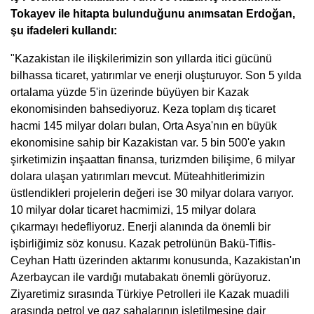
Tokayev ile hitapta bulunduğunu anımsatan Erdoğan,
şu ifadeleri kullandı:
"Kazakistan ile ilişkilerimizin son yıllarda itici gücünü
bilhassa ticaret, yatırımlar ve enerji oluşturuyor. Son 5 yılda
ortalama yüzde 5'in üzerinde büyüyen bir Kazak
ekonomisinden bahsediyoruz. Keza toplam dış ticaret
hacmi 145 milyar doları bulan, Orta Asya'nın en büyük
ekonomisine sahip bir Kazakistan var. 5 bin 500'e yakın
şirketimizin inşaattan finansa, turizmden bilişime, 6 milyar
dolara ulaşan yatırımları mevcut. Müteahhitlerimizin
üstlendikleri projelerin değeri ise 30 milyar dolara varıyor.
10 milyar dolar ticaret hacmimizi, 15 milyar dolara
çıkarmayı hedefliyoruz. Enerji alanında da önemli bir
işbirliğimiz söz konusu. Kazak petrolünün Bakü-Tiflis-
Ceyhan Hattı üzerinden aktarımı konusunda, Kazakistan'ın
Azerbaycan ile vardığı mutabakatı önemli görüyoruz.
Ziyaretimiz sırasında Türkiye Petrolleri ile Kazak muadili
arasında petrol ve gaz sahalarının işletilmesine dair