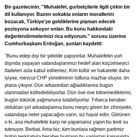
Bir gazetecinin, "Muhalefet, gurbetçilerle ilgili çirkin bir
dil kullanıyor. Bazen sokakta onların morallerini
bozacak, Türkiye'ye geldiklerine pişman edecek
pozisyona sokuyor onları. Bu konu hakkındaki
değerlendirmelerinizi rica ediyorum." sorusu üzerine
Cumhurbaşkanı Erdoğan, şunları kaydetti:
"Bunu edep dışı bir şekilde yapıyorlar. Muhalefetin yurt
dışında yaşayan vatandaşlarımızı hedef alan küçümseyici
ifadeleri asla kabul edilemez. Kim küfür ve hakarette daha
iyiyse, mevcut CHP yönetiminin lütfuna mazhar oluyor, ön
plana çıkıyor. Dün arkasından ağladıklarına bugün
utanmadan küfredebiliyorlar. Dün öve öve bitiremediklerini,
bugün tükürük yağmuruna tutabiliyorlar. Yıllarca beraber
oldukları yol arkadaşlarına bunu meşru gören bir zihniyetin,
vatandaşa neler yapacağını varın, siz hayal edin. Görünen
o ki, ana muhalefete karşı ne yaparsanız yapın bu testi su
tutmuyor. Berbat. Ama biz, tüm bunlara rağmen partimiz
bütün teşkilatıyla beraber bunların bu yanlışları karşısında