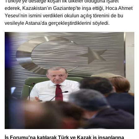
Türkiye'ye desteğe koşan ilk ülkeler olduğuna işaret
ederek, Kazakistan'ın Gaziantep'te inşa ettiği, Hoca Ahmet
Yesevi'nin ismini verdikleri okulun açılış törenini de bu
vesileyle Astana'da gerçekleştirdiklerini söyledi.
İş Forumu'na katılarak Türk ve Kazak iş insanlarına