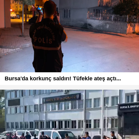
Bursa'da korkunç saldırı! Tüfekle ateş açtı...