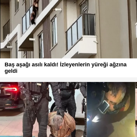
Baş aşağı asılı kaldı! İzleyenlerin yüreği ağzına
geldi