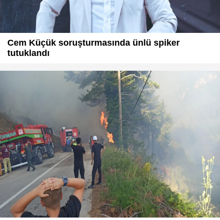
Cem Küçük soruşturmasında ünlü spiker
tutuklandı