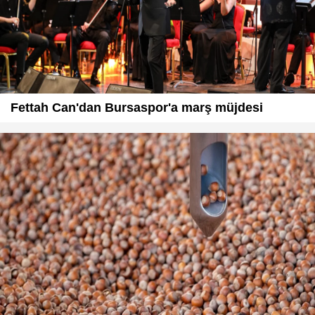
Fettah Can'dan Bursaspor'a marş müjdesi