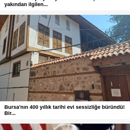
yakından ilgilen...
Bursa'nın 400 yıllık tarihi evi sessizliğe büründü!
Bir...