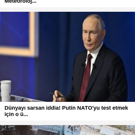
Meteoroloj...
Dünyayı sarsan iddia! Putin NATO'yu test etmek
için o ü...