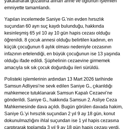
yakalanarak gözaltına alınan anne ve oğlunun işlemleri
emniyette tamamlandı.
Yapılan incelemede Saniye G.'nin evden hırsızlık
suçundan 60 ayrı suç kaydı bulunduğu, hakkında
kesinleşmiş 65 yıl 10 ay 10 gün hapis cezası olduğu
öğrenildi. 8 çocuk annesi olduğu belirtilen kadının, en
küçük çocuğunun 6 aylık olması nedeniyle cezasının
infazının ertelendiği, en büyük çocuğunun ise 13 yaşında
olduğu ifade edildi. Şüphelinin cezaevine girmemek
amacıyla sık sık çocuk doğurduğu ileri sürüldü.
Polisteki işlemlerinin ardından 13 Mart 2026 tarihinde
Samsun Adliyesi'ne sevk edilen Saniye G., çıkarıldığı
mahkemece tutuklanarak Samsun Kapalı Cezaevi'ne
gönderildi. Saniye G., hakkında Samsun 2. Asliye Ceza
Mahkemesinde dava açıldı. Bugün görülen davada hakim,
Saniye G.'yi hırsızlık suçundan 2 yıl 9 ay 18 gün, konut
dokunulmazlığını ihlal suçundan ise 1 yıl hapis cezasına
çarptırarak toplamda 3 yıl 9 ay 18 gün hapis cezası verdi.