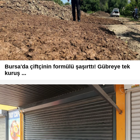
Bursa'da çiftçinin formülü şaşırttı! Gübreye tek
kuruş ...