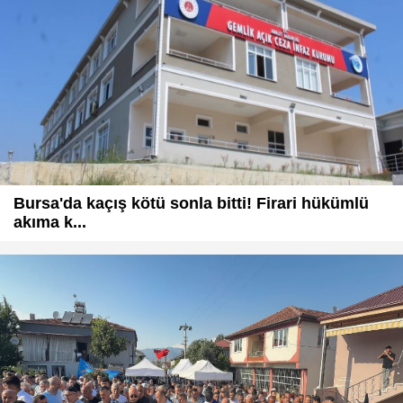
Bursa'da kaçış kötü sonla bitti! Firari hükümlü
akıma k...