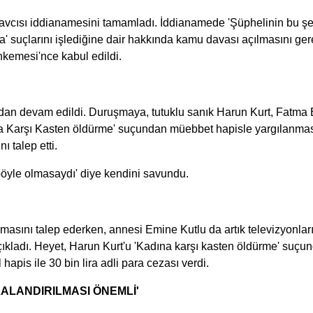
Savcısı iddianamesini tamamladı. İddianamede 'Şüphelinin bu şe
suçlarını işlediğine dair hakkında kamu davası açılmasını gerekt
hkemesi'nce kabul edildi.
n devam edildi. Duruşmaya, tutuklu sanık Harun Kurt, Fatma Eli
dına Karşı Kasten öldürme' suçundan müebbet hapisle yargılanmasın
 talep etti.
öyle olmasaydı' diye kendini savundu.
masını talep ederken, annesi Emine Kutlu da artık televizyonlar
ıkladı. Heyet, Harun Kurt'u 'Kadına karşı kasten öldürme' suçunda
apis ile 30 bin lira adli para cezası verdi.
ALANDIRILMASI ÖNEMLİ'