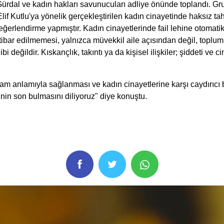
 Gürdal ve kadın hakları savunucuları adliye önünde toplandı. 
utlu'ya yönelik gerçekleştirilen kadın cinayetinde haksız tah
erlendirme yapmıştır. Kadın cinayetlerinde fail lehine otomatikl
ibar edilmemesi, yalnızca müvekkil aile açısından değil, toplu
ibi değildir. Kıskançlık, takıntı ya da kişisel ilişkiler; şiddeti v
 tam anlamıyla sağlanması ve kadın cinayetlerine karşı caydırıcı
inin son bulmasını diliyoruz" diye konuştu.