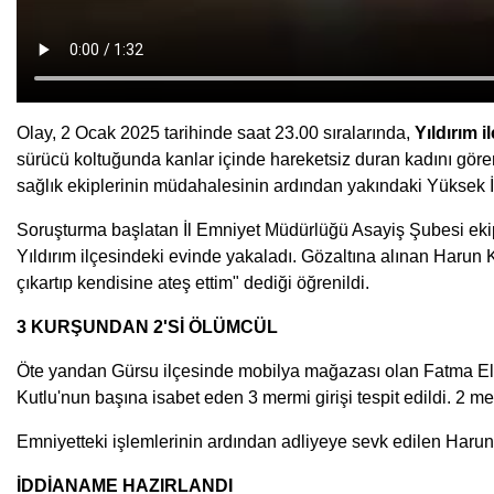
Olay, 2 Ocak 2025 tarihinde saat 23.00 sıralarında,
Yıldırım i
sürücü koltuğunda kanlar içinde hareketsiz duran kadını gören
sağlık ekiplerinin müdahalesinin ardından yakındaki Yüksek İh
Soruşturma başlatan İl Emniyet Müdürlüğü Asayiş Şubesi ekiple
Yıldırım ilçesindeki evinde yakaladı. Gözaltına alınan Harun Kur
çıkartıp kendisine ateş ettim" dediği öğrenildi.
3 KURŞUNDAN 2'Sİ ÖLÜMCÜL
Öte yandan Gürsu ilçesinde mobilya mağazası olan Fatma Elif
Kutlu'nun başına isabet eden 3 mermi girişi tespit edildi. 2 mer
Emniyetteki işlemlerinin ardından adliyeye sevk edilen Harun
İDDİANAME HAZIRLANDI