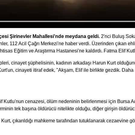
lçesi Şirinevler Mahallesi'nde meydana geldi.
2'nci Buluş Soka
ler, 112 Acil Çağrı Merkezi'ne haber verdi. Üzerinden çıkan ehl
tisas Eğitim ve Araştırma Hastanesi'ne kaldırdı. Fatma Elif Kut
ri, cinayet şüphelisinin, kadının arkadaşı Harun Kurt olduğunu 
t'un, cinayeti itiraf edek, "Akşam, Elif ile birlikte gezdik. Daha
 Kutlu'nun cenazesi, ölüm nedeninin belirlenmesi için Bursa Ad
minin tek başına öldürücü nitelikte olduğu, diğer girişin öldürücü
 Kurt, çıkarıldığı mahkeme tarafından tutuklanarak cezaevine gö