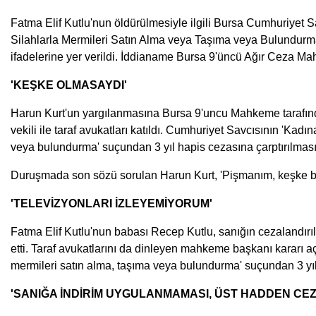
Fatma Elif Kutlu'nun öldürülmesiyle ilgili Bursa Cumhuriyet 
Silahlarla Mermileri Satın Alma veya Taşıma veya Bulundurma' 
ifadelerine yer verildi. İddianame Bursa 9'üncü Ağır Ceza Ma
'KEŞKE OLMASAYDI'
Harun Kurt'un yargılanmasına Bursa 9'uncu Mahkeme tarafında
vekili ile taraf avukatları katıldı. Cumhuriyet Savcısının 'Ka
veya bulundurma' suçundan 3 yıl hapis cezasına çarptırılmasını
Duruşmada son sözü sorulan Harun Kurt, 'Pişmanım, keşke b
'TELEVİZYONLARI İZLEYEMİYORUM'
Fatma Elif Kutlu'nun babası Recep Kutlu, sanığın cezalandırıl
etti. Taraf avukatlarını da dinleyen mahkeme başkanı kararı aç
mermileri satın alma, taşıma veya bulundurma' suçundan 3 yıl h
'SANIĞA İNDİRİM UYGULANMAMASI, ÜST HADDEN CEZ