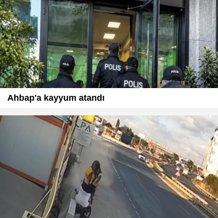
Ahbap'a kayyum atandı