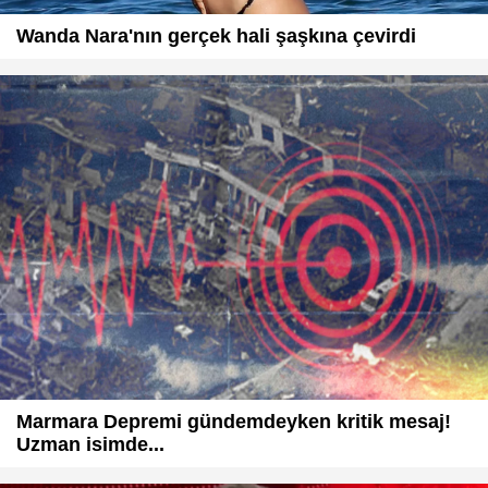
Wanda Nara'nın gerçek hali şaşkına çevirdi
Marmara Depremi gündemdeyken kritik mesaj!
Uzman isimde...