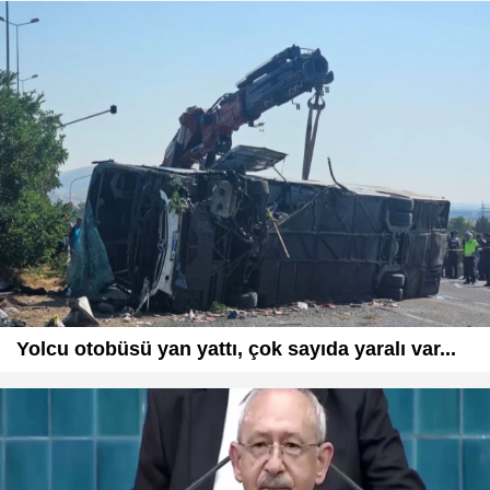
Yolcu otobüsü yan yattı, çok sayıda yaralı var...