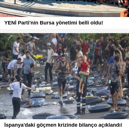
YENİ Parti'nin Bursa yönetimi belli oldu!
İspanya'daki göçmen krizinde bilanço açıklandı!